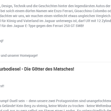
, Design, Technik und die Geschichten hinter den legendärsten Autos de
nd bei solch einem dürfen Namen wie Enzo Ferrari, Gioacchino Colombo o
 dachten wir uns, wir machen einen vielleicht etwas ungleichen Vergleic
ür König und Vaterland im Jaguar unterwegs ist, darf Ulf mit 12 Zylin
 für den Jaguar E-Type gegen den Ferrari 250 GT SWB!
ng!
t und unserer Homepage!
rbodiesel - Die Götter des Matsches!
st!
rumpf-Duell sein – denn unsere zwei Protagonisten sind unangefochtene
s Gelände! Kein Berg zu steinig, keine Wüste zu trocken - keine Welten
ht saß nur zu gern selbst am Steuer eines Landys. So unterschiedlich d