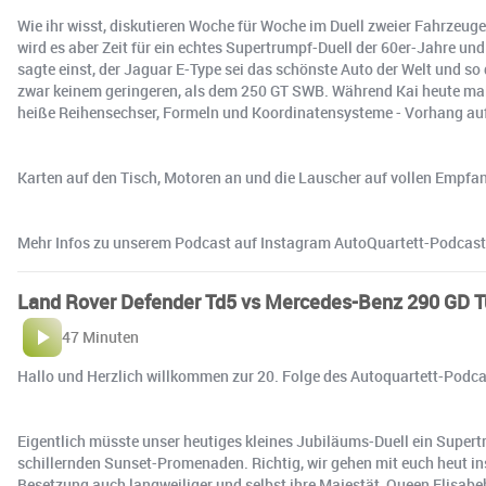
Wie ihr wisst, diskutieren Woche für Woche im Duell zweier Fahrzeuge
wird es aber Zeit für ein echtes Supertrumpf-Duell der 60er-Jahre u
sagte einst, der Jaguar E-Type sei das schönste Auto der Welt und so
zwar keinem geringeren, als dem 250 GT SWB. Während Kai heute mal f
heiße Reihensechser, Formeln und Koordinatensysteme - Vorhang auf
Karten auf den Tisch, Motoren an und die Lauscher auf vollen Empfa
Mehr Infos zu unserem Podcast auf Instagram AutoQuartett-Podcas
Land Rover Defender Td5 vs Mercedes-Benz 290 GD Tu
47 Minuten
Hallo und Herzlich willkommen zur 20. Folge des Autoquartett-Podca
Eigentlich müsste unser heutiges kleines Jubiläums-Duell ein Supert
schillernden Sunset-Promenaden. Richtig, wir gehen mit euch heut in
Besetzung auch langweiliger und selbst ihre Majestät, Queen Elisabe