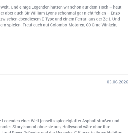
r Welt. Und einige Legenden hatten wir schon auf dem Tisch – heut
der aber auch Sir William Lyons schonmal gar nicht fehlen – Enzo
h zwischen ebendiesem E-Type und einem Ferrari aus der Zeit. Und
dern spielen. Freut euch auf Colombo-Motoren, 60 Grad Winkeln,
03.06.2026
 Legenden einer Welt jenseits spiegelglatter Asphaltstraßen und
bummler-Story kommt ohne sie aus, Hollywood wäre ohne ihre
er Land Rover Defender und die Mercedes G Klasse in ihrem Habitus