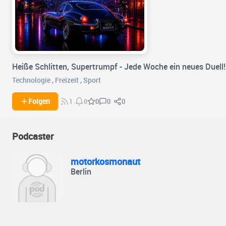
Heiße Schlitten, Supertrumpf - Jede Woche ein neues Duell!
Technologie
,
Freizeit
,
Sport
0
0
Folgen
0
1
0
Podcaster
motorkosmonaut
Berlin