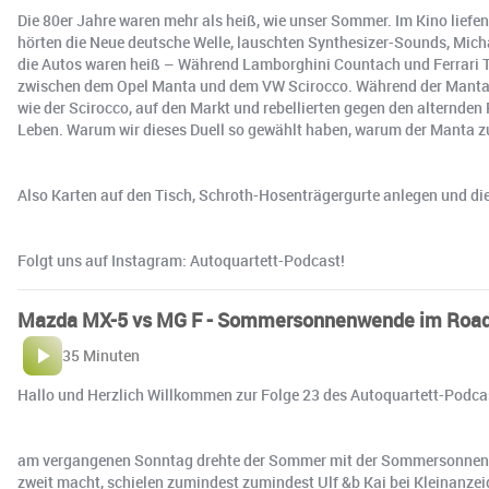
Die 80er Jahre waren mehr als heiß, wie unser Sommer. Im Kino liefe
hörten die Neue deutsche Welle, lauschten Synthesizer-Sounds, Micha
die Autos waren heiß – Während Lamborghini Countach und Ferrari Te
zwischen dem Opel Manta und dem VW Scirocco. Während der Manta B 
wie der Scirocco, auf den Markt und rebellierten gegen den alternden 
Leben. Warum wir dieses Duell so gewählt haben, warum der Manta zum
Also Karten auf den Tisch, Schroth-Hosenträgergurte anlegen und di
Folgt uns auf Instagram: Autoquartett-Podcast!
Mazda MX-5 vs MG F - Sommersonnenwende im Road
35 Minuten
Hallo und Herzlich Willkommen zur Folge 23 des Autoquartett-Podca
am vergangenen Sonntag drehte der Sommer mit der Sommersonnenwend
zweit macht, schielen zumindest zumindest Ulf &b Kai bei Kleinanzei