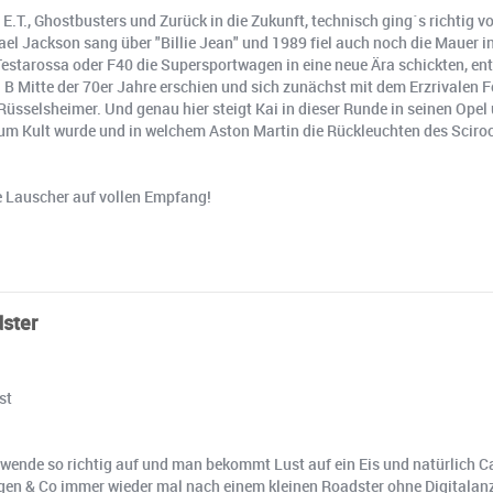
n E.T., Ghostbusters und Zurück in die Zukunft, technisch ging´s richt
el Jackson sang über "Billie Jean" und 1989 fiel auch noch die Mauer in
starossa oder F40 die Supersportwagen in eine neue Ära schickten, ent
Mitte der 70er Jahre erschien und sich zunächst mit dem Erzrivalen F
Rüsselsheimer. Und genau hier steigt Kai in dieser Runde in seinen Opel
 Kult wurde und in welchem Aston Martin die Rückleuchten des Scirocco 
e Lauscher auf vollen Empfang!
ster
st
e so richtig auf und man bekommt Lust auf ein Eis und natürlich Cabr
gen & Co immer wieder mal nach einem kleinen Roadster ohne Digitalanze