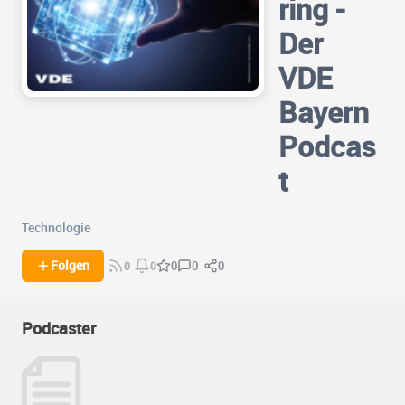
ring -
Der
VDE
Bayern
Podcas
t
Technologie
0
0
Folgen
0
0
0
Podcaster