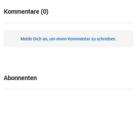
https://www.vde-bayern.de/de/facharbeit-
Kommentare (0)
regional/netzwerk-mbse
Melde Dich an, um einen Kommentar zu schreiben.
Abonnenten