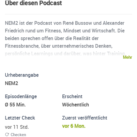
Über diesen Podcast
NEM2 ist der Podcast von René Bussow und Alexander
Friedrich rund um Fitness, Mindset und Wirtschaft. Die
beiden sprechen offen über die Realität der
Fitnessbranche, über unternehmerisches Denken,
persönliche Learnings und darüber, was hinter Training,
Mehr
Erfolg und Performance wirklich steckt. Ohne Phrasen,
ohne Show – dafür mit ehrlichen Meinungen, Erfahrungen
Urheberangabe
aus der Praxis und Gesprächen, die auch mal unbequem
NEM2
sein dürfen. Mal ernst, mal entspannt, aber immer auf den
Punkt. Für alle, die Fitness nicht nur pumpen, sondern
Episodenlänge
Erscheint
auch verstehen wollen – im Kopf und im Business.
Ø 55 Min.
Wöchentlich
Letzter Check
Zuerst veröffentlicht
vor 6 Mon.
vor 11 Std.
Checken