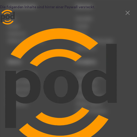
Unternehmen
Service
Team
Newsletter
Karriere
Kontakt
Impressum
Presse
Werben auf podcast.de
Nutzungsbedingungen
Datenschutz
Dienst
Produkte
Podcast anmelden
Podcast-Beratung
Podcast hochladen
Podcast-Jobs
Podcast-Events
Podcast-Push
Registrierung
Podcast-Werbung
Anmeldung
Podcast-Agentur
Podcast-Produktion