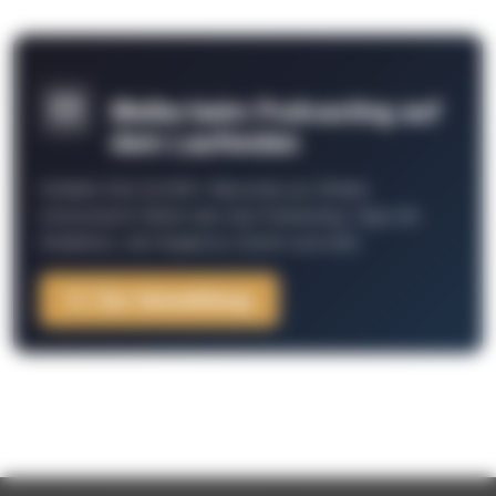
Bleibe beim Podcasting auf
dem Laufenden
Schließe Dich 26.000+ Menschen an. Erhalte
interessante Fakten über das Podcasting, Tipps der
Redaktion, Job-Angebote, Events und mehr.
Zur Anmeldung