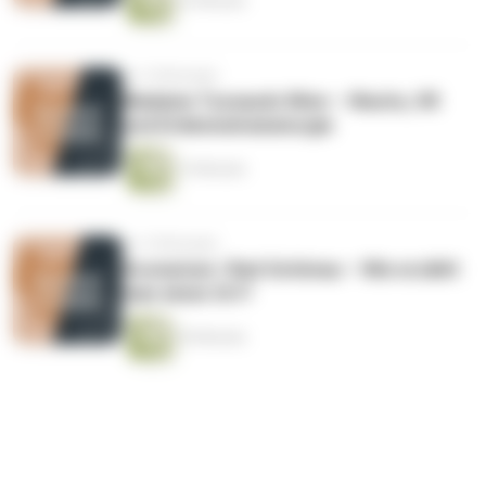
32 Minuten
vor 10 Monaten
Madame Tussauds Wien – Wachs, VR
und Erlebnisdramaturgie
15 Minuten
vor 10 Monaten
Sconarium / Bad Schönau – Wie erzählt
man einen Ort?
30 Minuten