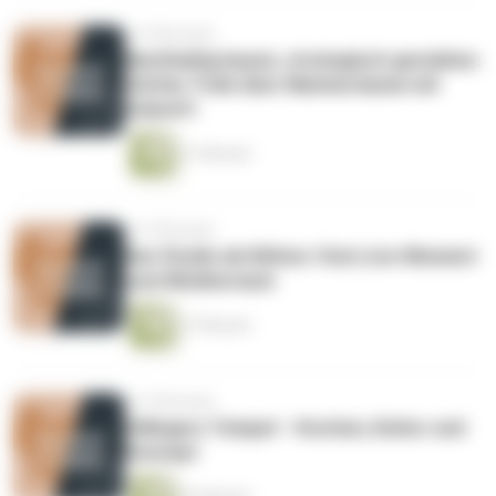
vor 8 Monaten
Nachhaltig bauen, strategisch gestalten:
Stefan Trieb über Markenräume mit
Zukunft
31 Minuten
vor 9 Monaten
Das Studio als Bühne: Vom Live-Moment
zum Medienraum
37 Minuten
vor 9 Monaten
Edlingers Tempel – Kochen, Kultur und
Konzept