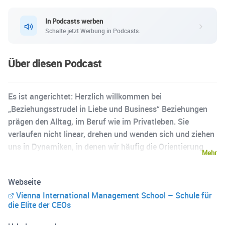
In Podcasts werben
Schalte jetzt Werbung in Podcasts.
Über diesen Podcast
Es ist angerichtet: Herzlich willkommen bei
„Beziehungsstrudel in Liebe und Business“ Beziehungen
prägen den Alltag, im Beruf wie im Privatleben. Sie
verlaufen nicht linear, drehen und wenden sich und ziehen
uns in Dynamiken, in denen wir häufig die Orientierung
Mehr
verlieren oder feststecken. Psychotherapeut Dr. Imre
Marton Remenyi kennt die Muster und Kräfte, die sich
Webseite
dahinter verbergen – aber auch die Wege raus aus dem
Vienna International Management School – Schule für
Beziehungsstrudel. Hinein in ein Leben mit mehr Klarheit,
die Elite der CEOs
Ruhe und Verbindung. Viel Freude beim Reinhören und
Neuausrichten. Bewerten und abonnieren Sie sehr gerne