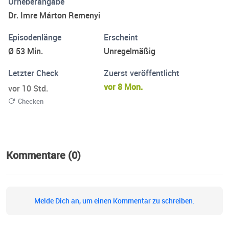
Urheberangabe
diesen Podcast. Feedback, Fragen, Themenwünsche
Dr. Imre Márton Remenyi
zum Thema an: office@remenyi.at Ihr Experte für
Auswege aus dem Beziehungsstrudel: Imre Marton
Episodenlänge
Erscheint
Remenyi https://www.viennamanagement.org
Ø 53 Min.
Unregelmäßig
https://www.leowien.com Dieser Podcast ist eine
Letzter Check
Zuerst veröffentlicht
Produktion von STUDIO VENEZIA – the podcast company:
https://www.studiovenezia.de/
vor 8 Mon.
vor 10 Std.
Checken
Kommentare (0)
Melde Dich an, um einen Kommentar zu schreiben.