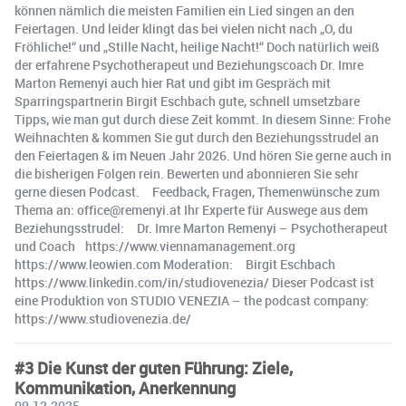
können nämlich die meisten Familien ein Lied singen an den
Feiertagen. Und leider klingt das bei vielen nicht nach „O, du
Fröhliche!“ und „Stille Nacht, heilige Nacht!“ Doch natürlich weiß
der erfahrene Psychotherapeut und Beziehungscoach Dr. Imre
Marton Remenyi auch hier Rat und gibt im Gespräch mit
Sparringspartnerin Birgit Eschbach gute, schnell umsetzbare
Tipps, wie man gut durch diese Zeit kommt. In diesem Sinne: Frohe
Weihnachten & kommen Sie gut durch den Beziehungsstrudel an
den Feiertagen & im Neuen Jahr 2026. Und hören Sie gerne auch in
die bisherigen Folgen rein. Bewerten und abonnieren Sie sehr
gerne diesen Podcast. Feedback, Fragen, Themenwünsche zum
Thema an: office@remenyi.at Ihr Experte für Auswege aus dem
Beziehungsstrudel: Dr. Imre Marton Remenyi – Psychotherapeut
und Coach https://www.viennamanagement.org
https://www.leowien.com Moderation: Birgit Eschbach
https://www.linkedin.com/in/studiovenezia/ Dieser Podcast ist
eine Produktion von STUDIO VENEZIA – the podcast company:
https://www.studiovenezia.de/
#3 Die Kunst der guten Führung: Ziele,
Kommunikation, Anerkennung
09.12.2025