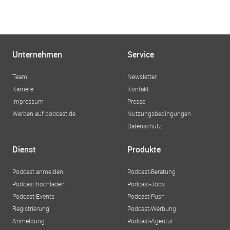
Unternehmen
Service
Team
Newsletter
Karriere
Kontakt
Impressum
Presse
Werben auf podcast.de
Nutzungsbedingungen
Datenschutz
Dienst
Produkte
Podcast anmelden
Podcast-Beratung
Podcast hochladen
Podcast-Jobs
Podcast-Events
Podcast-Push
Registrierung
Podcast-Werbung
Anmeldung
Podcast-Agentur