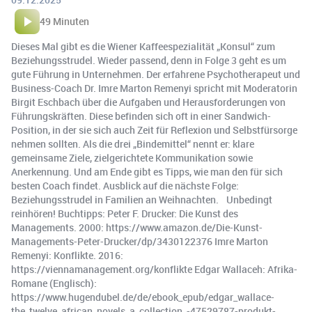
49 Minuten
Dieses Mal gibt es die Wiener Kaffeespezialität „Konsul“ zum
Beziehungsstrudel. Wieder passend, denn in Folge 3 geht es um
gute Führung in Unternehmen. Der erfahrene Psychotherapeut und
Business-Coach Dr. Imre Marton Remenyi spricht mit Moderatorin
Birgit Eschbach über die Aufgaben und Herausforderungen von
Führungskräften. Diese befinden sich oft in einer Sandwich-
Position, in der sie sich auch Zeit für Reflexion und Selbstfürsorge
nehmen sollten. Als die drei „Bindemittel“ nennt er: klare
gemeinsame Ziele, zielgerichtete Kommunikation sowie
Anerkennung. Und am Ende gibt es Tipps, wie man den für sich
besten Coach findet. Ausblick auf die nächste Folge:
Beziehungsstrudel in Familien an Weihnachten. Unbedingt
reinhören! Buchtipps: Peter F. Drucker: Die Kunst des
Managements. 2000: https://www.amazon.de/Die-Kunst-
Managements-Peter-Drucker/dp/3430122376 Imre Marton
Remenyi: Konflikte. 2016:
https://viennamanagement.org/konflikte Edgar Wallaceh: Afrika-
Romane (Englisch):
https://www.hugendubel.de/de/ebook_epub/edgar_wallace-
the_twelve_african_novels_a_collection_-47529787-produkt-