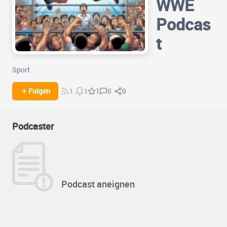
WWE
Podcas
t
Sport
0
0
Folgen
1
1
1
Podcaster
Podcast aneignen