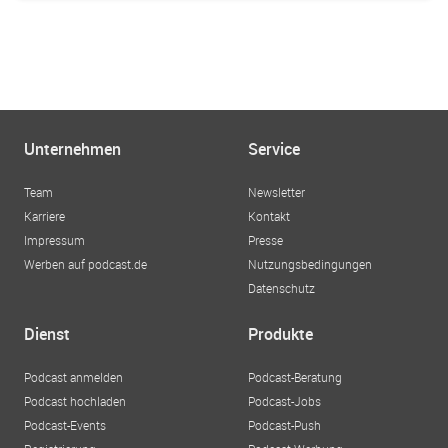
Unternehmen
Service
Team
Newsletter
Karriere
Kontakt
Impressum
Presse
Werben auf podcast.de
Nutzungsbedingungen
Datenschutz
Dienst
Produkte
Podcast anmelden
Podcast-Beratung
Podcast hochladen
Podcast-Jobs
Podcast-Events
Podcast-Push