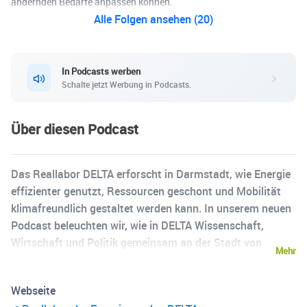
ändernden Bedarfe anpassen können.
Alle Folgen ansehen (20)
In Podcasts werben
Schalte jetzt Werbung in Podcasts.
Über diesen Podcast
Das Reallabor DELTA erforscht in Darmstadt, wie Energie
effizienter genutzt, Ressourcen geschont und Mobilität
klimafreundlich gestaltet werden kann. In unserem neuen
Podcast beleuchten wir, wie in DELTA Wissenschaft,
Wirtschaft und Politik gemeinsam an der Stadt von
Mehr
morgen arbeiten. Jede Folge öffnet die Tür zu spannenden
Forschungsprojekten, innovativen Technologien und
Webseite
inspirierenden Köpfen, die zeigen, wie wir alle von der