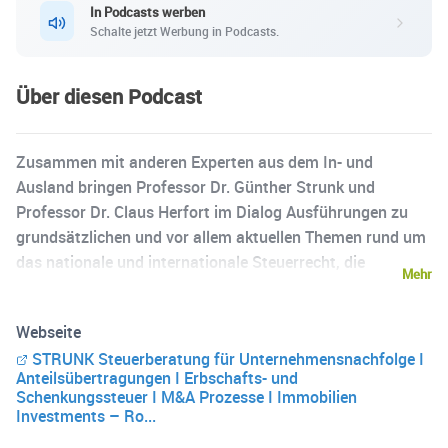
In Podcasts werben
Schalte jetzt Werbung in Podcasts.
Über diesen Podcast
Zusammen mit anderen Experten aus dem In- und
Ausland bringen Professor Dr. Günther Strunk und
Professor Dr. Claus Herfort im Dialog Ausführungen zu
grundsätzlichen und vor allem aktuellen Themen rund um
das nationale und internationale Steuerrecht, die
Mehr
Einordnung zu untenehmerischen und kaufmännischen
Fragen und die geraffte Darstellung wesentlicher daraus
Webseite
resultierender Konsequenzen. Die Steuer-Spezialisten
STRUNK Steuerberatung für Unternehmensnachfolge I
analysieren komplexe Sachverhalte offen und
Anteilsübertragungen I Erbschafts- und
verständlich und leiten mögliche Strategien und Lösungen
Schenkungssteuer I M&A Prozesse I Immobilien
ab.
Investments – Ro...