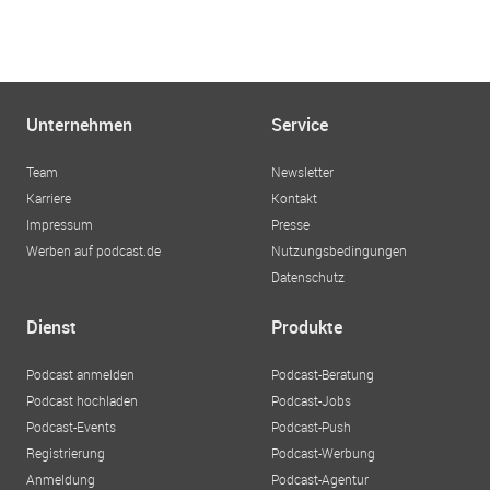
Unternehmen
Service
Team
Newsletter
Karriere
Kontakt
Impressum
Presse
Werben auf podcast.de
Nutzungsbedingungen
Datenschutz
Dienst
Produkte
Podcast anmelden
Podcast-Beratung
Podcast hochladen
Podcast-Jobs
Podcast-Events
Podcast-Push
Registrierung
Podcast-Werbung
Anmeldung
Podcast-Agentur