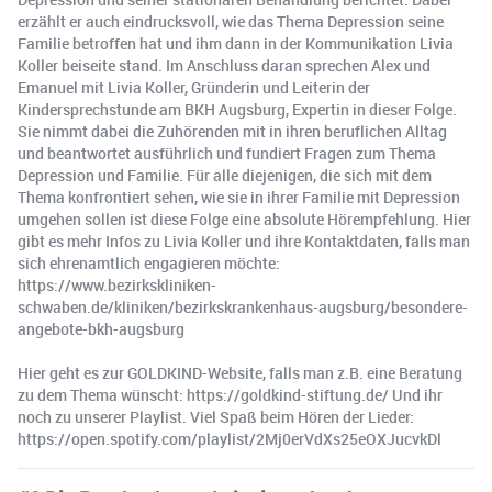
erzählt er auch eindrucksvoll, wie das Thema Depression seine
Familie betroffen hat und ihm dann in der Kommunikation Livia
Koller beiseite stand. Im Anschluss daran sprechen Alex und
Emanuel mit Livia Koller, Gründerin und Leiterin der
Kindersprechstunde am BKH Augsburg, Expertin in dieser Folge.
Sie nimmt dabei die Zuhörenden mit in ihren beruflichen Alltag
und beantwortet ausführlich und fundiert Fragen zum Thema
Depression und Familie. Für alle diejenigen, die sich mit dem
Thema konfrontiert sehen, wie sie in ihrer Familie mit Depression
umgehen sollen ist diese Folge eine absolute Hörempfehlung. Hier
gibt es mehr Infos zu Livia Koller und ihre Kontaktdaten, falls man
sich ehrenamtlich engagieren möchte:
https://www.bezirkskliniken-
schwaben.de/kliniken/bezirkskrankenhaus-augsburg/besondere-
angebote-bkh-augsburg
Hier geht es zur GOLDKIND-Website, falls man z.B. eine Beratung
zu dem Thema wünscht: https://goldkind-stiftung.de/ Und ihr
noch zu unserer Playlist. Viel Spaß beim Hören der Lieder:
https://open.spotify.com/playlist/2Mj0erVdXs25eOXJucvkDl