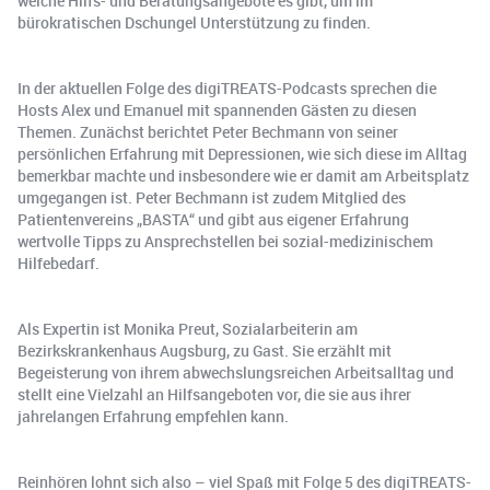
welche Hilfs- und Beratungsangebote es gibt, um im
bürokratischen Dschungel Unterstützung zu finden.
In der aktuellen Folge des digiTREATS-Podcasts sprechen die
Hosts Alex und Emanuel mit spannenden Gästen zu diesen
Themen. Zunächst berichtet Peter Bechmann von seiner
persönlichen Erfahrung mit Depressionen, wie sich diese im Alltag
bemerkbar machte und insbesondere wie er damit am Arbeitsplatz
umgegangen ist. Peter Bechmann ist zudem Mitglied des
Patientenvereins „BASTA“ und gibt aus eigener Erfahrung
wertvolle Tipps zu Ansprechstellen bei sozial-medizinischem
Hilfebedarf.
Als Expertin ist Monika Preut, Sozialarbeiterin am
Bezirkskrankenhaus Augsburg, zu Gast. Sie erzählt mit
Begeisterung von ihrem abwechslungsreichen Arbeitsalltag und
stellt eine Vielzahl an Hilfsangeboten vor, die sie aus ihrer
jahrelangen Erfahrung empfehlen kann.
Reinhören lohnt sich also – viel Spaß mit Folge 5 des digiTREATS-