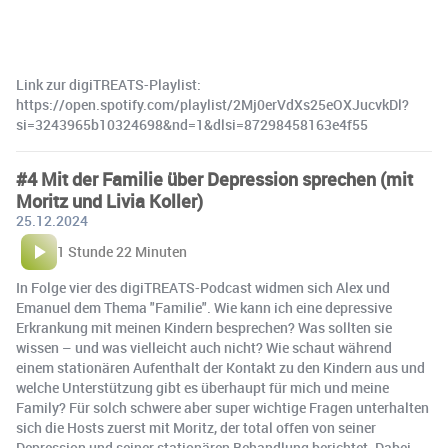
Link zur digiTREATS-Playlist:
https://open.spotify.com/playlist/2Mj0erVdXs25eOXJucvkDl?
si=3243965b10324698&nd=1&dlsi=87298458163e4f55
#4 Mit der Familie über Depression sprechen (mit
Moritz und Livia Koller)
25.12.2024
1 Stunde 22 Minuten
In Folge vier des digiTREATS-Podcast widmen sich Alex und
Emanuel dem Thema "Familie". Wie kann ich eine depressive
Erkrankung mit meinen Kindern besprechen? Was sollten sie
wissen – und was vielleicht auch nicht? Wie schaut während
einem stationären Aufenthalt der Kontakt zu den Kindern aus und
welche Unterstützung gibt es überhaupt für mich und meine
Family? Für solch schwere aber super wichtige Fragen unterhalten
sich die Hosts zuerst mit Moritz, der total offen von seiner
Depression und seiner stationären Behandlung berichtet. Dabei