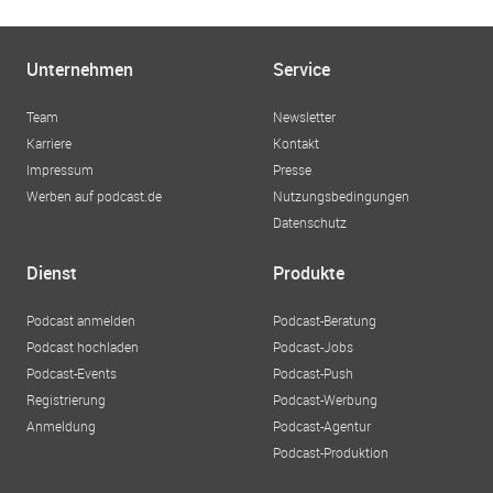
Unternehmen
Service
Team
Newsletter
Karriere
Kontakt
Impressum
Presse
Werben auf podcast.de
Nutzungsbedingungen
Datenschutz
Dienst
Produkte
Podcast anmelden
Podcast-Beratung
Podcast hochladen
Podcast-Jobs
Podcast-Events
Podcast-Push
Registrierung
Podcast-Werbung
Anmeldung
Podcast-Agentur
Podcast-Produktion