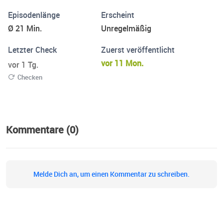
Planung steckst – hier findest du Inspiration, Orientierung
Episodenlänge
Erscheint
und exklusive Einblicke, wie du deinen Aufenthalt
Ø 21 Min.
Unregelmäßig
individuell und unvergesslich gestalten kannst. Gastgeber
ist Fincallorca, dein Experte für authentische Unterkünfte
Letzter Check
Zuerst veröffentlicht
und besondere Erlebnisse auf der Insel. Reinhören,
vor 11 Mon.
vor 1 Tg.
träumen, buchen – und Mallorca erleben, wie es wirklich
Checken
ist.
Kommentare (0)
Melde Dich an, um einen Kommentar zu schreiben.