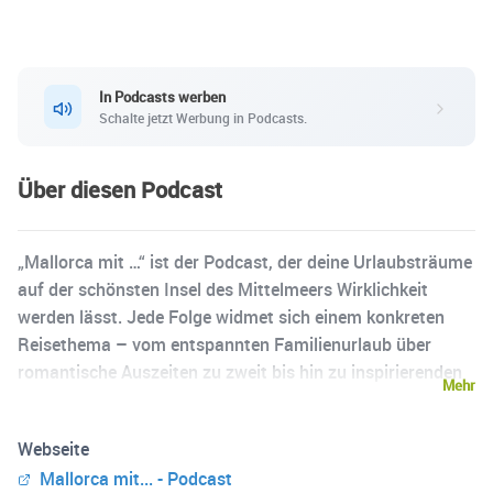
In Podcasts werben
Schalte jetzt Werbung in Podcasts.
Über diesen Podcast
„Mallorca mit …“ ist der Podcast, der deine Urlaubsträume
auf der schönsten Insel des Mittelmeers Wirklichkeit
werden lässt. Jede Folge widmet sich einem konkreten
Reisethema – vom entspannten Familienurlaub über
romantische Auszeiten zu zweit bis hin zu inspirierenden
Mehr
Kreativ-Retreats. Du erhältst fundierte Tipps, emotionale
Geschichten und sorgfältig ausgewählte Finca-
Webseite
Empfehlungen, die perfekt zu deinem Reisestil passen. Ob
Mallorca mit... - Podcast
du noch von Mallorca träumst oder schon mitten in der