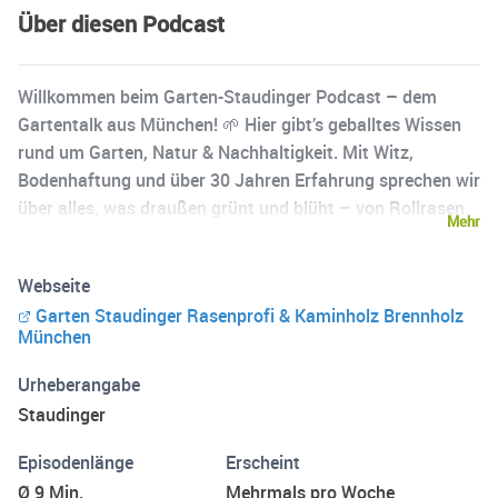
Über diesen Podcast
Willkommen beim Garten-Staudinger Podcast – dem
Gartentalk aus München! 🌱 Hier gibt’s geballtes Wissen
rund um Garten, Natur & Nachhaltigkeit. Mit Witz,
Bodenhaftung und über 30 Jahren Erfahrung sprechen wir
über alles, was draußen grünt und blüht – von Rollrasen
Mehr
bis Schneckenalarm, von Brennholz bis Beetplanung. Ob
für Balkonbesitzer oder Landschaftsbauer – hier ist für
Webseite
jeden was dabei. Jeden Dienstag und Donnerstag neu –
Garten Staudinger Rasenprofi & Kaminholz Brennholz
überall, wo’s Podcasts gibt! 👉 www.garten-staudinger.de
München
📞 089 / 37505112 | ✉️ info@garten-staudinger.de
Urheberangabe
Staudinger
Episodenlänge
Erscheint
Ø 9 Min.
Mehrmals pro Woche