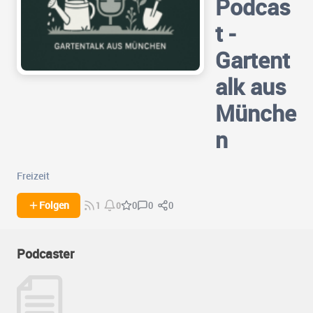
Podcas
t -
Gartent
alk aus
Münche
n
Freizeit
0
0
Folgen
0
1
0
Podcaster