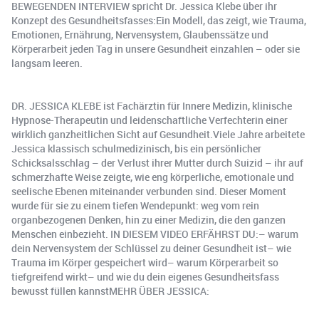
BEWEGENDEN INTERVIEW spricht Dr. Jessica Klebe über ihr
Konzept des Gesundheitsfasses:Ein Modell, das zeigt, wie Trauma,
Emotionen, Ernährung, Nervensystem, Glaubenssätze und
Körperarbeit jeden Tag in unsere Gesundheit einzahlen – oder sie
langsam leeren.
DR. JESSICA KLEBE ist Fachärztin für Innere Medizin, klinische
Hypnose-Therapeutin und leidenschaftliche Verfechterin einer
wirklich ganzheitlichen Sicht auf Gesundheit.Viele Jahre arbeitete
Jessica klassisch schulmedizinisch, bis ein persönlicher
Schicksalsschlag – der Verlust ihrer Mutter durch Suizid – ihr auf
schmerzhafte Weise zeigte, wie eng körperliche, emotionale und
seelische Ebenen miteinander verbunden sind. Dieser Moment
wurde für sie zu einem tiefen Wendepunkt: weg vom rein
organbezogenen Denken, hin zu einer Medizin, die den ganzen
Menschen einbezieht. IN DIESEM VIDEO ERFÄHRST DU:– warum
dein Nervensystem der Schlüssel zu deiner Gesundheit ist– wie
Trauma im Körper gespeichert wird– warum Körperarbeit so
tiefgreifend wirkt– und wie du dein eigenes Gesundheitsfass
bewusst füllen kannstMEHR ÜBER JESSICA: