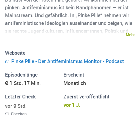
pinken. Antifeminismus ist kein Randphänomen – er ist
Mainstream. Und gefährlich. In „Pinke Pille“ nehmen wir
antifeministische Ideologien auseinander und zeigen, wie
sie rechte Jugendkulturen, Influencer*innen, Politik und
Mehr
Popkultur beeinflussen. Monatlich beschäftigen wir uns
mit einem Thema. Wir sprechen über rechtsextreme
Webseite
Jugendgruppen, digitale Männlichkeitskulte und
Pinke Pille - Der Antifeminismus Monitor - Podcast
Ostmullen, über den Schulterschluss von Antifeminismus,
Rassismus und Antisemitismus – und wie all das mit
Episodenlänge
Erscheint
Anti-Gender-Hetze verknüpft ist. Für alle, die wissen
Ø 1 Std. 17 Min.
Monatlich
wollen, wie Antifeminismus heute funktioniert – und was
wir ihm entgegensetzen können.
Letzter Check
Zuerst veröffentlicht
vor 1 J.
vor 9 Std.
Checken