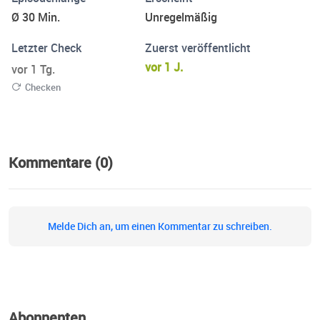
passt. Dabei stehen nicht nur Strategien und Wissen im
Ø 30 Min.
Unregelmäßig
Vordergrund, sondern auch die Balance zwischen
Kreativität, Business und einem erfüllten Leben. Lass dich
Letzter Check
Zuerst veröffentlicht
inspirieren, authentisch deinen eigenen Weg zu gehen.
vor 1 J.
vor 1 Tg.
Checken
Kommentare (0)
Melde Dich an, um einen Kommentar zu schreiben.
Abonnenten