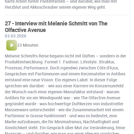
harte Arbeit hinter Pastellfarben – und darüber, wie man mit
Herzblut und Akkuschrauber seinen eigenen Weg geht.
27 - Interview mit Melanie Schmitt von The
Olfactive Avenue
03.03.2026
33 Minuten
Melanie Schmitts Reise begann nicht mit Düften – sondern in der
Produktentwicklung. Formel 1. Fashion. Lifestyle. Struktur,
Prozesse, Performance. Doch irgendwo zwischen Côte d’Azur,
Gesprächen mit Parfümeuren und einem Kerzenatelier in Antibes
entstand eine neue Vision: Ein eigenes Label. In dieser Folge
sprechen wir darüber: - wie aus einer Karriere im Konzernumfeld
der Wunsch nach einer eigenen Manufaktur entstand - warum
Antibes für sie ein Wendepunkt war - wie The Olfactive Avenue
gegründet wurde - was hochwertige Duftkerzen von industrieller
Massenware unterscheidet - wie die Zusammenarbeit mit einem
Parfümeur in Grasse funktioniert - und was es bedeutet, eine
Marke aufzubauen, die für Minimalismus, Nachhaltigkeit und
Sinnlichkeit steht. Ein Gespräch über Mut zur Veränderung, feine
Nuancen – und darüber, wie man aus einer Idee ein sinnliches