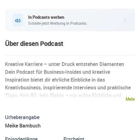
In Podcasts werben
Schalte jetzt Werbung in Podcasts.
Über diesen Podcast
Kreative Karriere – unter Druck entstehen Diamanten
Dein Podcast für Business-Insides und kreative
Inspiration bietet dir ehrliche Einblicke in das
Kreativbusiness, inspirierende Interviews und praktische
Tipps. Kein BS, kein Blabla – nur echte Einblicke und
Mehr
Geschichten direkt aus dem Leben. In diesem Podcast
erlebst du, wie authentischer Erfolg aussehen kann –
Urheberangabe
fernab vom Mainstream und auf unkonventionellen
Meike Bambuch
Wegen. Es geht darum, deine kreative Vision in ein
nachhaltiges Business zu verwandeln, das wirklich zu dir
Episodenlänge
Erscheint