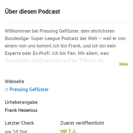
Über diesen Podcast
Willkommen bei Pressing Geflüster, dem ehrlichsten
Bundesliga- Super League Podcast der Welt – weil er von
einem von uns kommt.Ich bin Frank, und ich bin kein
Experte oder Ex-Profi. Ich bin Fan. Mit allem, was
dazugehört: die Emotionen auf der Tribüne, die
Mehr
ungläubigen Blicke vor dem Fernseher und die hitzigen
Debatten nach dem Abpfiff.In diesem Podcast nehme ich
Webseite
kein Blatt vor den Mund. Ich teile mit euch meine ganz
Pressing Geflüster
persönliche Meinung zum Spieltag – ungefiltert,
leidenschaftlich und manchmal auch alles andere als
Urheberangabe
objektiv. Von der Schiedsrichter-Entscheidung, die mich
Frank Hesenius
zur Weißglut treibt, bis zum Gänsehaut-Moment in der
Nachspielzeit.Dies ist unsere virtuelle Fankurve: Lasst uns
Letzter Check
Zuerst veröffentlicht
gemeinsam über die Aufreger, die Highlights und das
vor 1 J.
vor 10 Std.