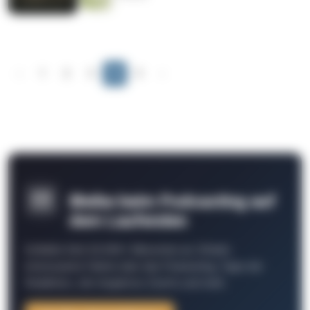
‹
1
2
3
4
5
›
Bleibe beim Podcasting auf
dem Laufenden
Schließe Dich 26.000+ Menschen an. Erhalte
interessante Fakten über das Podcasting, Tipps der
Redaktion, Job-Angebote, Events und mehr.