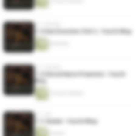
1 Stunde 5 Minuten
vor 11 Monaten
1.13 Das Dreschen (Teil 1) - Fourth Wing
44 Minuten
vor 11 Monaten
1.12 Körnel Kairo's Praxistest - Fourth
Wing
1 Stunde 3 Minuten
vor 1 Jahr
1.11 Xeiolet - Fourth Wing
1 Minute