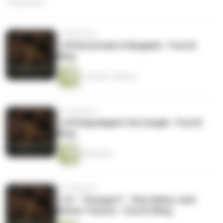
70 Episoden
vor 8 Monaten
1.25 Kunstraub in Basgiath - Fourth
Wing
1 Stunde 7 Minuten
vor 9 Monaten
1.24 Doppelagent Sorrengail - Fourth
Wing
59 Minuten
vor 9 Monaten
1.23 - "Orangen?" - Eine kleine Jack
Barlow Theorie - Fourth Wing