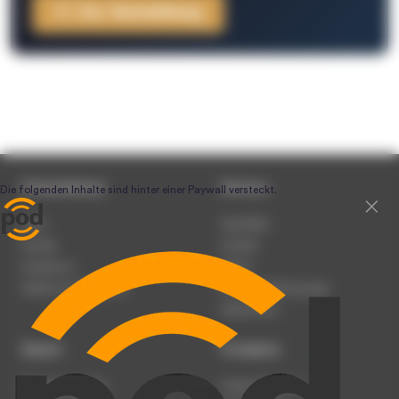
Zur Anmeldung
Unternehmen
Service
Team
Newsletter
Karriere
Kontakt
Impressum
Presse
Werben auf podcast.de
Nutzungsbedingungen
Datenschutz
Dienst
Produkte
Podcast anmelden
Podcast-Beratung