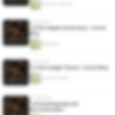
1 Stunde 11 Minuten
vor 9 Monaten
1.22 Der abgebrochene Kuss - Fourth
Wing
49 Minuten
vor 9 Monaten
1.21 Die Codagh Theorie - Fourth Wing
1 Stunde 1 Minute
vor 10 Monaten
1.20 Drachengossip und
Herrschernamen -