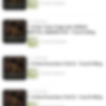
1 Stunde 9 Minuten
vor 10 Monaten
1.16 Die Train-Folge inkl. BONUS
KAPITEL XADENS POV - Fourth Wing
1 Stunde 28 Minuten
vor 11 Monaten
1.15 Das Dreschen (Teil 3) - Fourth Wing
1 Stunde 2 Minuten
vor 11 Monaten
1.14 Das Dreschen (Teil 2) - Fourth Wing