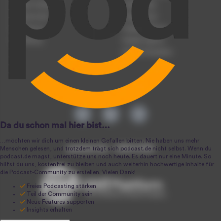
Podcast hochladen
Podcast-Jobs
Podcast-Events
Podcast-Push
Registrierung
Podcast-Werbung
Anmeldung
Podcast-Agentur
Podcast-Produktion
podcast.de ~ 2004-2026