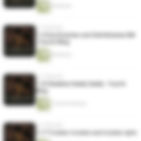
45 Minuten
vor 10 Monaten
1.19 Drei Drachen und Stiefelriemen Bill
- Fourth Wing
60 Minuten
vor 10 Monaten
1.18 Shaddow Daddy Xaddy - Fourth
Wing
1 Stunde 9 Minuten
vor 10 Monaten
1.17 Trocken-trocken und trocken-spitz