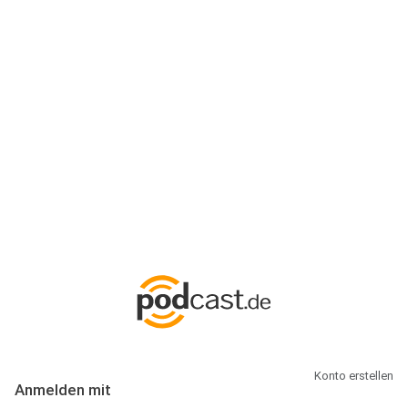
Anmeldung
Hallo Podcast-Hörer! Melde dich hier an. Dich erwarten 1 Million
abonnierbare Podcasts und alles, was Du rund um Podcasting
wissen musst.
Konto erstellen
Anmelden mit