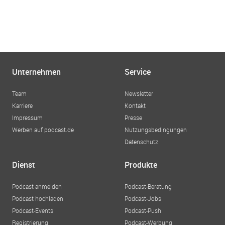
Unternehmen
Service
Team
Newsletter
Karriere
Kontakt
Impressum
Presse
Werben auf podcast.de
Nutzungsbedingungen
Datenschutz
Dienst
Produkte
Podcast anmelden
Podcast-Beratung
Podcast hochladen
Podcast-Jobs
Podcast-Events
Podcast-Push
Registrierung
Podcast-Werbung