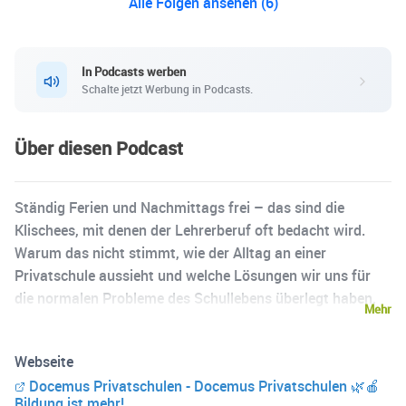
Alle Folgen ansehen (6)
In Podcasts werben
Schalte jetzt Werbung in Podcasts.
Über diesen Podcast
Ständig Ferien und Nachmittags frei – das sind die
Klischees, mit denen der Lehrerberuf oft bedacht wird.
Warum das nicht stimmt, wie der Alltag an einer
Privatschule aussieht und welche Lösungen wir uns für
die normalen Probleme des Schullebens überlegt haben,
Mehr
erfahrt ihr genau hier – bei Nachmittags frei, dem
Podcast der Docemus Privatschulen. Wir sind Christoph
Webseite
Lemke und Marlene Schladebach und sprechen
Docemus Privatschulen - Docemus Privatschulen 🌿🍎
regelmäßig mit spannenden Gästen über unseren Arbeits-
Bildung ist mehr!