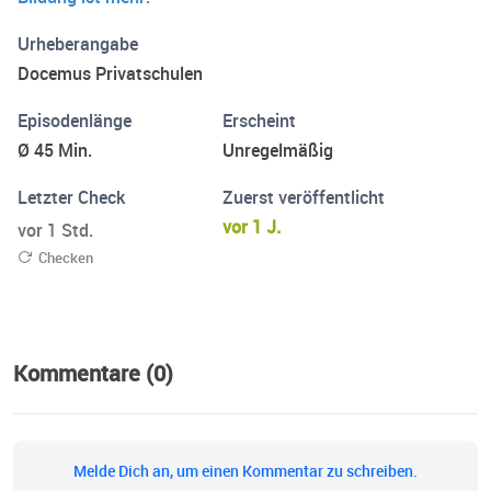
und Schulalltag sowie all die Themen, die unsere
Gesellschaft rund ums Thema Schule umtreiben. Intro-
Urheberangabe
Musik © AlexiAction
Docemus Privatschulen
Episodenlänge
Erscheint
Ø 45 Min.
Unregelmäßig
Letzter Check
Zuerst veröffentlicht
vor 1 J.
vor 1 Std.
Checken
Kommentare (0)
Melde Dich an, um einen Kommentar zu schreiben.