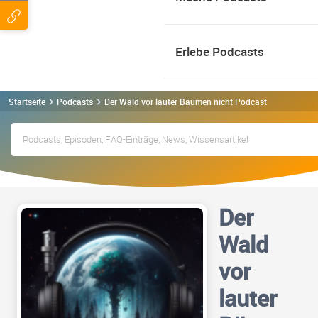
Erlebe Podcasts
Startseite
Podcasts
Der Wald vor lauter Bäumen nicht Podcast
Der
Wald
vor
lauter