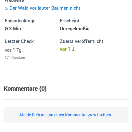
Webseite
entfaltet sich ein stilles Drama über das, was wir
Der Wald vor lauter Bäumen nicht
leichtfertig aufgegeben haben: die lebendige Verbindung
zur Natur und zu uns selbst. Gelesen von Andre Aengels
Episodenlänge
Erscheint
Ø 3 Min.
Unregelmäßig
Letzter Check
Zuerst veröffentlicht
vor 1 J.
vor 1 Tg.
Checken
Kommentare (0)
Melde Dich an, um einen Kommentar zu schreiben.