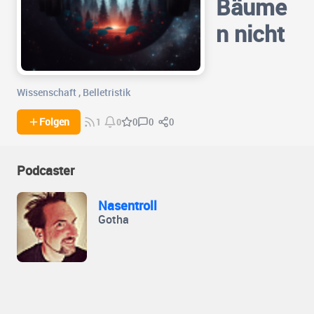
Bäume
n nicht
Wissenschaft
,
Belletristik
0
0
Folgen
0
1
0
Podcaster
Nasentroll
Gotha