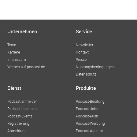
Unternehmen
Service
Team
Newsletter
Karriere
Kontakt
Impressum
Presse
Werben auf podcast.de
Nutzungsbedingungen
Datenschutz
Dienst
Produkte
Podcast anmelden
Podcast-Beratung
Podcast hochladen
Podcast-Jobs
Podcast-Events
Podcast-Push
Registrierung
Podcast-Werbung
Anmeldung
Podcast-Agentur