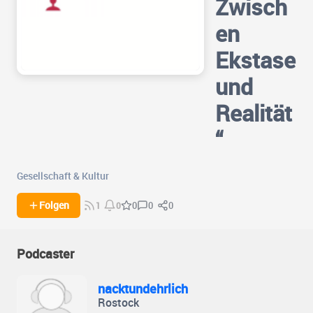
Zwisch
en
Ekstase
und
Realität
“
Gesellschaft & Kultur
0
0
Folgen
0
1
0
Podcaster
nacktundehrlich
Rostock