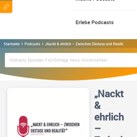
Erlebe Podcasts
Startseite
Podcasts
„Nackt & ehrlich – Zwischen Ekstase und Realität“ Podc
„Nackt
&
ehrlich
–