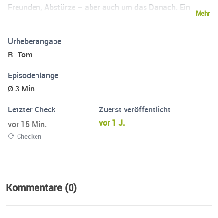
Freunden, Abstürze – aber auch um das Danach. Ein
Mehr
Podcast zwischen Partyflash und Katerfrühstück. Echt,
roh, und genau deshalb so nah.“
Urheberangabe
R- Tom
Episodenlänge
Ø 3 Min.
Letzter Check
Zuerst veröffentlicht
vor 1 J.
vor 15 Min.
Checken
Kommentare (0)