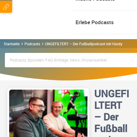
Erlebe Podcasts
Startseite
Podcasts
UNGEFILTERT – Der Fußballpodcast mit Hardy Klossek
UNGEFI
LTERT
– Der
Fußball