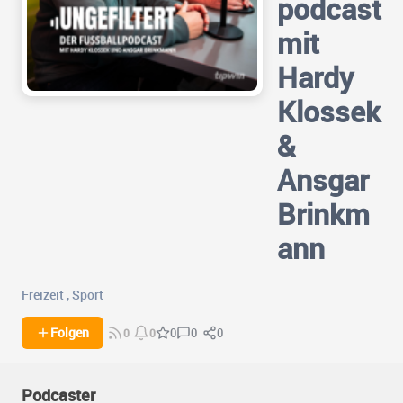
podcast
mit
Hardy
Klossek
&
Ansgar
Brinkm
ann
Freizeit
,
Sport
0
0
Folgen
0
0
0
Podcaster