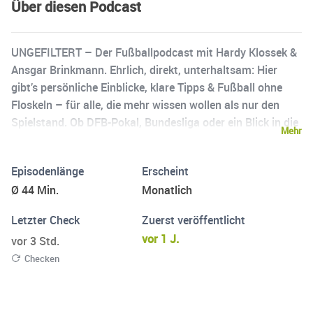
Über diesen Podcast
UNGEFILTERT – Der Fußballpodcast mit Hardy Klossek &
Ansgar Brinkmann. Ehrlich, direkt, unterhaltsam: Hier
gibt’s persönliche Einblicke, klare Tipps & Fußball ohne
Floskeln – für alle, die mehr wissen wollen als nur den
Spielstand. Ob DFB-Pokal, Bundesliga oder ein Blick in die
Mehr
zweite Reihe – Hardy und Ansgar liefern neue
Perspektiven und echte Typen-Momente. Mit Emotion,
Episodenlänge
Erscheint
Haltung und einem Augenzwinkern. Jetzt reinhören und
Ø 44 Min.
Monatlich
erleben, wie Fußball wirklich läuft.
Letzter Check
Zuerst veröffentlicht
vor 1 J.
vor 3 Std.
Checken