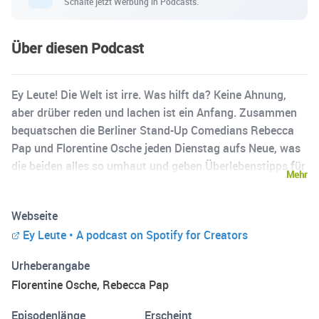
Schalte jetzt Werbung in Podcasts.
Über diesen Podcast
Ey Leute! Die Welt ist irre. Was hilft da? Keine Ahnung,
aber drüber reden und lachen ist ein Anfang. Zusammen
bequatschen die Berliner Stand-Up Comedians Rebecca
Pap und Florentine Osche jeden Dienstag aufs Neue, was
die beiden alles so umhaut und geben Überlebenstipps für
Mehr
den alltäglichen Wahnsinn. Ganz easy, einfach anmachen
und abschalten.
Webseite
Ey Leute • A podcast on Spotify for Creators
Urheberangabe
Florentine Osche, Rebecca Pap
Episodenlänge
Erscheint