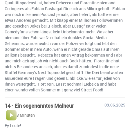
Qualitätspodcast ist, haben Rebecca und Florentine niemand
Geringeres als Fabian Rashagai für euch ans Mikro geholt. Fabian
war noch in keinem Podcast jemals, aber liefert, als hätte er nie
etwas Anderes gemacht. Mit knapp einer Millionen FollowerInnen
und epischen Jokes bei „Falsch, aber Lustig“ ist er vielen
Comedyfans schon längst kein Unbekannter mehr. Was aber
niemand über Fabi weiß: er hat ein dunkles Social Media
Geheimnis, wurde neulich von der Polizei verfolgt und lebt den
Sommer über in nem Auto, wenn er nicht gerade Omas auf ihren
Balkons besucht. Rebecca hat einen Antrag bekommen und Fabi
und mich gefragt, ob wir nicht auch Bock hätten. Florentine hat
nichts Besonderes an sich, aber es damit zumindest in die neue
Staffel Germany‘s Next Topmodel geschafft. Die Drei beantworten
außerdem eure Fragen und geben Einblicke, wie es für jeden von
ihnen weitergeht. Hört rein. Lasst nochmal Liebe da und habt
einen wundervollen Sommer mit ganz viel Street Food!
14 - Ein sogenanntes Malheur
09.06.2025
3 Minuten
Ey Leute!