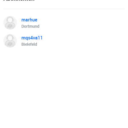
marhue
Dortmund
mqs4va11
Bielefeld