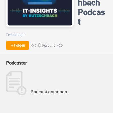
hbach
Podcas
t
Technologie
0
0
Folgen
0
0
0
Podcaster
Podcast aneignen