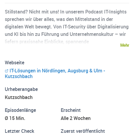
Stillstand? Nicht mit uns! In unserem Podcast IT-Insights
sprechen wir über alles, was den Mittelstand in der
digitalen Welt bewegt. Von IT-Security über Digitalisierung
und KI bis hin zu Führung und Unternehmenskultur – wir
liefern praxisnahe Einblicke, spannende
Mehr
Expertengespräche und exklusive Behind-the-Scenes-
Stories aus der Kutzschbach-Welt. ✔️ Aktuelle IT-Trends &
Webseite
Lösungen für den Mittelstand ✔️ Cybersecurity, Cloud &
IT-Lösungen in Nördlingen, Augsburg & Ulm -
moderne Arbeitswelten ✔️ Künstliche Intelligenz in der
Kutzschbach
Praxis ✔️ Einblicke in Unternehmensführung & Leadership
✔️ Persönliche Geschichten & Erfahrungen unseres Teams
Urheberangabe
Kutzschbach
Episodenlänge
Erscheint
Ø 15 Min.
Alle 2 Wochen
Letzter Check
Zuerst veröffentlicht