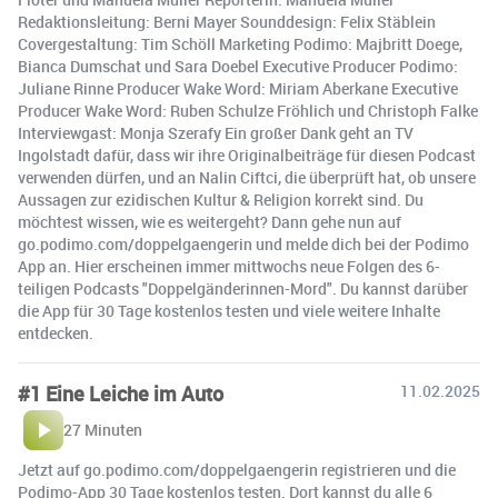
Redaktionsleitung: Berni Mayer Sounddesign: Felix Stäblein
Covergestaltung: Tim Schöll Marketing Podimo: Majbritt Doege,
Bianca Dumschat und Sara Doebel Executive Producer Podimo:
Juliane Rinne Producer Wake Word: Miriam Aberkane Executive
Producer Wake Word: Ruben Schulze Fröhlich und Christoph Falke
Interviewgast: Monja Szerafy Ein großer Dank geht an TV
Ingolstadt dafür, dass wir ihre Originalbeiträge für diesen Podcast
verwenden dürfen, und an Nalin Ciftci, die überprüft hat, ob unsere
Aussagen zur ezidischen Kultur & Religion korrekt sind. Du
möchtest wissen, wie es weitergeht? Dann gehe nun auf
go.podimo.com/doppelgaengerin und melde dich bei der Podimo
App an. Hier erscheinen immer mittwochs neue Folgen des 6-
teiligen Podcasts "Doppelgänderinnen-Mord". Du kannst darüber
die App für 30 Tage kostenlos testen und viele weitere Inhalte
entdecken.
#1 Eine Leiche im Auto
11.02.2025
27 Minuten
Jetzt auf go.podimo.com/doppelgaengerin registrieren und die
Podimo-App 30 Tage kostenlos testen. Dort kannst du alle 6