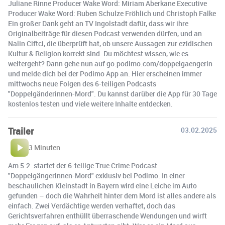
Juliane Rinne Producer Wake Word: Miriam Aberkane Executive
Producer Wake Word: Ruben Schulze Fröhlich und Christoph Falke
Ein großer Dank geht an TV Ingolstadt dafür, dass wir ihre
Originalbeiträge für diesen Podcast verwenden dürfen, und an
Nalin Ciftci, die überprüft hat, ob unsere Aussagen zur ezidischen
Kultur & Religion korrekt sind. Du möchtest wissen, wie es
weitergeht? Dann gehe nun auf go.podimo.com/doppelgaengerin
und melde dich bei der Podimo App an. Hier erscheinen immer
mittwochs neue Folgen des 6-teiligen Podcasts
"Doppelgänderinnen-Mord". Du kannst darüber die App für 30 Tage
kostenlos testen und viele weitere Inhalte entdecken.
Trailer
03.02.2025
3 Minuten
Am 5.2. startet der 6-teilige True Crime Podcast
"Doppelgängerinnen-Mord" exklusiv bei Podimo. In einer
beschaulichen Kleinstadt in Bayern wird eine Leiche im Auto
gefunden – doch die Wahrheit hinter dem Mord ist alles andere als
einfach. Zwei Verdächtige werden verhaftet, doch das
Gerichtsverfahren enthüllt überraschende Wendungen und wirft