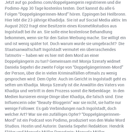
Jetzt auf go.podimo.com/doppelgaengerin registrieren und die
Podimo-App 30 Tage kostenlos testen. Dort kannst du alle 6
Folgen “Doppelgängerinnen-Mord” hören. Eppingen bei Heilbronn.
Hier lebt die 23-jährige Khadidja. Sie ist auf Social Media aktiv. Im
August 2022 fragt eine Besitzerin eines Kosmetikstudios aus
Ingolstadt bei ihr an. Sie solle eine kostenlose Behandlung
bekommen, wenn sie für den Salon Werbung mache. Sie willigt ein
und ist wenig später tot. Doch warum wurde sie umgebracht? Die
Staatsanwaltschaft Ingolstadt vermutet ein überraschendes
Tatmotiv – haben wir es hier mit dem Mord an einer
Doppelgängerin zu tun? Gemeinsam mit Monja Szerafy widmet
Daniela Sepehri die zweite Folge von “Doppelgängerinnen-Mord”
der Person, über die in vielen Kriminalfällen oftmals zu wenig
gesprochen wird: Dem Opfer. Auch im Gericht in Ingolstadt geht es
selten um Khadija. Monja Szerafy ist die Anwältin des Vaters von
Khadija und vertritt in dem Prozess somit die Nebenklage. In den
Medien kursieren einige Dinge über Khadija, die falsch sind. Eine
Influencerin oder “Beauty-Bloggerin” war sie nicht, sie hatte nur
wenige Follower. Es gab Verbindungen nach Ingolstadt, doch
welcher Art? War sie ein zufälliges Opfer? “Doppelgängerinnen-
Mord” ist ein Podcast von Podimo, produziert von den Wake Word
Studios. Hostin und Autorin: Daniela Sepehri Redaktion: Hendrik
Flöter und Manuela Müller Reporterin: Manuela Müller