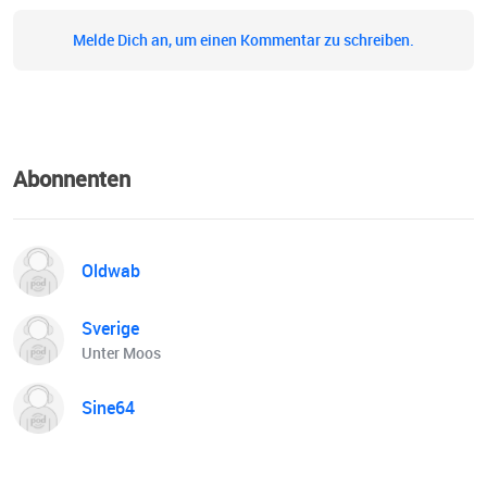
Entwicklungen. “Doppelgängerinnen-Mord” ist ein Podcast
von Podimo, produziert von den Wake Word Studios.
Melde Dich an, um einen Kommentar zu schreiben.
Hostin und Autorin: Daniela Sepehri Redaktion: Hendrik
Flöter und Manuela Müller Reporterin: Manuela Müller
Redaktionsleitung: Berni Mayer Sounddesign: Felix
Stäblein Covergestaltung: Tim Schöll Marketing Podimo:
Majbritt Doege, Bianca Dumschat und Sara Doebel
Abonnenten
Executive Producer Podimo: Juliane Rinne Producer Wake
Word: Miriam Aberkane Executive Producer Wake Word:
Ruben Schulze Fröhlich und Christoph Falke Ein großer
Oldwab
Dank geht an TV Ingolstadt dafür, dass wir ihre
Originalbeiträge für diesen Podcast verwenden dürfen,
und an Nalin Ciftci, die überprüft hat, ob unsere Aussagen
Sverige
Unter Moos
zur ezidischen Kultur & Religion korrekt sind. Jetzt auf
go.podimo.com/doppelgaengerin registrieren und die
Sine64
Podimo-App 30 Tage kostenlos testen. Dort kannst du alle
6 Folgen “Doppelgängerinnen-Mord” hören. Ab 12.2. gibt
es die ersten beiden Folgen überall, wo es Podcasts gibt.