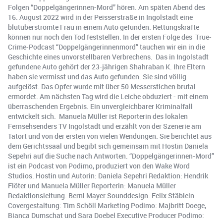
Folgen “Doppelgängerinnen-Mord” hören. Am späten Abend des
16. August 2022 wird in der Peisserstraße in Ingolstadt eine
blutüberströmte Frau in einem Auto gefunden. Rettungskräfte
können nur noch den Tod feststellen. In der ersten Folge des True-
Crime-Podcast “Doppelgängerinnenmord” tauchen wir ein in die
Geschichte eines unvorstellbaren Verbrechens. Das in Ingolstadt
gefundene Auto gehört der 23-jährigen Shahraban K. Ihre Eltern
haben sie vermisst und das Auto gefunden. Sie sind völlig
aufgelöst. Das Opfer wurde mit über 50 Messerstichen brutal
ermordet. Am nächsten Tag wird die Leiche obduziert - mit einem
überraschenden Ergebnis. Ein unvergleichbarer Kriminalfall
entwickelt sich. Manuela Müller ist Reporterin des lokalen
Fernsehsenders TV Ingolstadt und erzählt von der Szenerie am
Tatort und von der ersten von vielen Wendungen. Sie berichtet aus
dem Gerichtssaal und begibt sich gemeinsam mit Hostin Daniela
Sepehri auf die Suche nach Antworten. “Doppelgängerinnen-Mord”
ist ein Podcast von Podimo, produziert von den Wake Word
Studios. Hostin und Autorin: Daniela Sepehri Redaktion: Hendrik
Flöter und Manuela Müller Reporterin: Manuela Müller
Redaktionsleitung: Berni Mayer Sounddesign: Felix Stäblein
Covergestaltung: Tim Schöll Marketing Podimo: Majbritt Doege,
Bianca Dumschat und Sara Doebel Executive Producer Podimo: