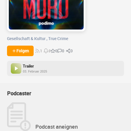
Gesellschaft & Kultur
,
True Crime
0
0
Folgen
0
1
0
Trailer
03. Februar 2025
Podcaster
Podcast aneignen