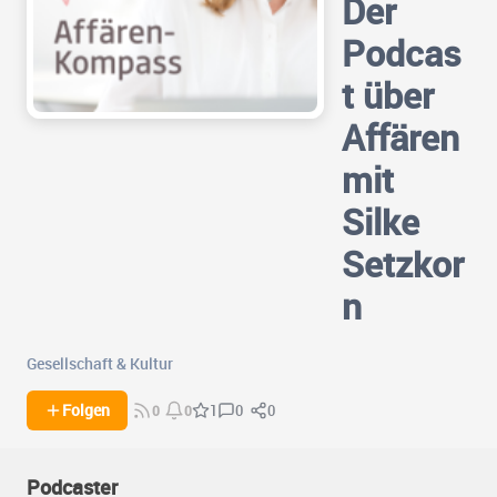
Der
Podcas
t über
Affären
mit
Silke
Setzkor
n
Gesellschaft & Kultur
0
0
Folgen
1
0
0
Podcaster