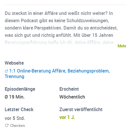
Du steckst in einer Affäre und weißt nicht weiter? In
diesem Podcast gibt es keine Schuldzuweisungen,
sondern klare Perspektiven. Damit du so entscheidest,
was sich gut und richtig anfühlt. Mit über 15 Jahren
Beratungserfahrung helfe ich dir, deine Affäre, deine
Mehr
Beziehung und deinen Weg zu verstehen – direkt,
wertschätzend und respektvoll für alle Beteiligten.
Webseite
Vielleicht ist jetzt der Moment, dir Unterstützung zu
1:1 Online-Beratung Affäre, Beziehungsproblem,
holen. Erzähl mir von deiner Situation und wir schauen,
Trennung
was dein nächster Schritt ist: https://www.silke-
setzkorn.de/
Episodenlänge
Erscheint
Ø 19 Min.
Wöchentlich
Letzter Check
Zuerst veröffentlicht
vor 1 J.
vor 5 Std.
Checken