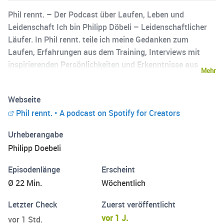
Phil rennt. – Der Podcast über Laufen, Leben und
Leidenschaft Ich bin Philipp Döbeli – Leidenschaftlicher
Läufer. In Phil rennt. teile ich meine Gedanken zum
Laufen, Erfahrungen aus dem Training, Interviews mit
inspirierenden Persönlichkeiten und Erkenntnisse aus
Mehr
Sportwissenschaft und Alltag. Mal geht’s um
Intervalltraining, mal um mentale Stärke. Mal um
Webseite
Ernährung, mal um Scheitern und Dranbleiben. Aber
Phil rennt. • A podcast on Spotify for Creators
immer um das, was uns bewegt – auf der Strecke und im
Leben. Wenn du gern läufst (oder damit anfangen willst)
Urheberangabe
bist du hier richtig!
Philipp Doebeli
Episodenlänge
Erscheint
Ø 22 Min.
Wöchentlich
Letzter Check
Zuerst veröffentlicht
vor 1 J.
vor 1 Std.