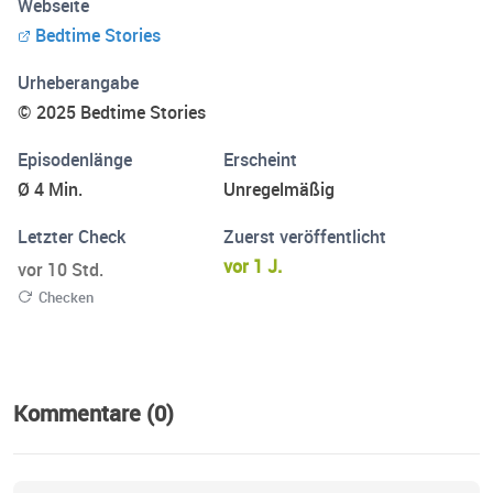
Webseite
frische Gute-Nacht-Abenteuer mitbringt, um jede
Bedtime Stories
Geschichte vor dem Schlafengehen zu etwas Besonderem
zu machen. Erstellen Sie personalisierte Geschichten für
Urheberangabe
Ihr Kind auf https://www.bedtime-stories.fun
© 2025 Bedtime Stories
Episodenlänge
Erscheint
Ø 4 Min.
Unregelmäßig
Letzter Check
Zuerst veröffentlicht
vor 1 J.
vor 10 Std.
Checken
Kommentare (0)