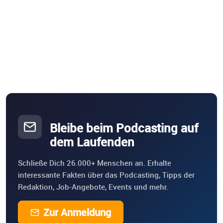
Bleibe beim Podcasting auf
dem Laufenden
Schließe Dich 26.000+ Menschen an. Erhalte
interessante Fakten über das Podcasting, Tipps der
Redaktion, Job-Angebote, Events und mehr.
Zur Anmeldung