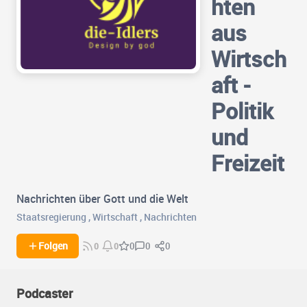
hten
aus
Wirtsch
aft -
Politik
und
Freizeit
Nachrichten über Gott und die Welt
Staatsregierung
,
Wirtschaft
,
Nachrichten
0
0
Folgen
0
0
0
Podcaster