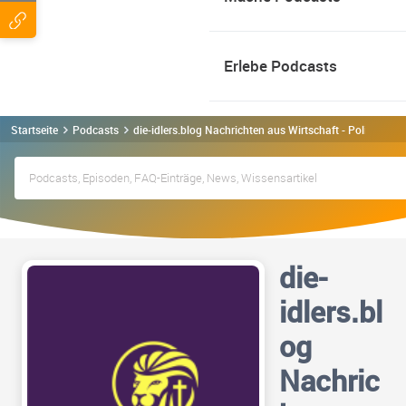
Erlebe Podcasts
Startseite
Podcasts
die-idlers.blog Nachrichten aus Wirtschaft - Politik und 
die-
idlers.bl
og
Nachric