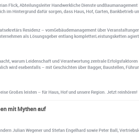
lorian Flick, Abteilungsleiter Handwerkliche Dienste undBaumanagement
ich im Hintergrund dafür sorgen, dass Haus, Hof, Garten, Bankbetrieb u
Privatsekretärs Residenz – vomGebäudemanagement über Veranstaltungen b
 Unternehmen als Lösungsgeber entlang kompletterLeistungsketten agier
acht, warum Leidenschaft und Verantwortung zentrale Erfolgsfaktoren 
nlich wird esebenfalls – mit Geschichten über Bagger, Baustellen, Fü
ise Großes leisten – für Haus, Hof und unsere Region. Jetzt reinhören!
men mit Mythen auf
ründern Julian Wegener und Stefan Engelhard sowie Peter Ball, Vertrieb