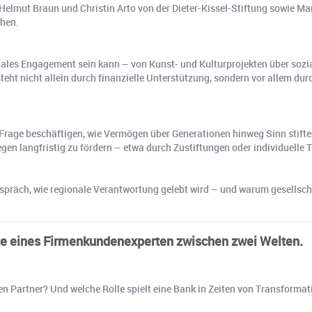
elmut Braun und Christin Arto von der Dieter-Kissel-Stiftung sowie Mar
ehen.
ionales Engagement sein kann – von Kunst- und Kulturprojekten über sozia
eht nicht allein durch finanzielle Unterstützung, sondern vor allem du
er Frage beschäftigen, wie Vermögen über Generationen hinweg Sinn stifte
gen langfristig zu fördern – etwa durch Zustiftungen oder individuelle 
s Gespräch, wie regionale Verantwortung gelebt wird – und warum gesell
pte eines Firmenkundenexperten zwischen zwei Welten.
 Partner? Und welche Rolle spielt eine Bank in Zeiten von Transformatio