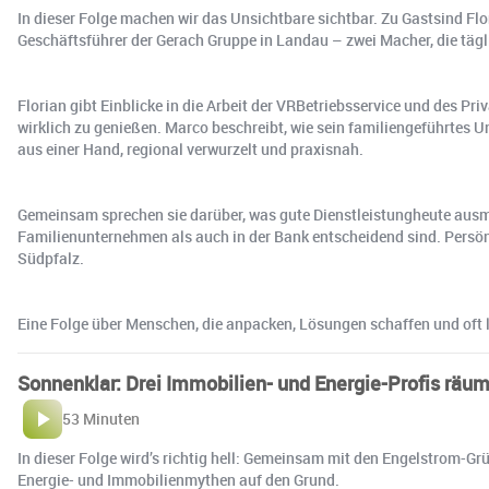
In dieser Folge machen wir das Unsichtbare sichtbar. Zu Gastsind F
Geschäftsführer der Gerach Gruppe in Landau – zwei Macher, die tägl
Florian gibt Einblicke in die Arbeit der VRBetriebsservice und des 
wirklich zu genießen. Marco beschreibt, wie sein familiengeführtes
aus einer Hand, regional verwurzelt und praxisnah.
Gemeinsam sprechen sie darüber, was gute Dienstleistungheute ausm
Familienunternehmen als auch in der Bank entscheidend sind. Persö
Südpfalz.
Eine Folge über Menschen, die anpacken, Lösungen schaffen und oft le
Sonnenklar: Drei Immobilien- und Energie-Profis räu
53 Minuten
In dieser Folge wird’s richtig hell: Gemeinsam mit den Engelstrom-G
Energie- und Immobilienmythen auf den Grund.