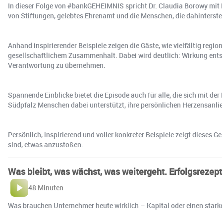
In dieser Folge von #bankGEHEIMNIS spricht Dr. Claudia Borowy mit H
von Stiftungen, gelebtes Ehrenamt und die Menschen, die dahinterst
Anhand inspirierender Beispiele zeigen die Gäste, wie vielfältig reg
gesellschaftlichem Zusammenhalt. Dabei wird deutlich: Wirkung entst
Verantwortung zu übernehmen.
Spannende Einblicke bietet die Episode auch für alle, die sich mit d
Südpfalz Menschen dabei unterstützt, ihre persönlichen Herzensanlie
Persönlich, inspirierend und voller konkreter Beispiele zeigt diese
sind, etwas anzustoßen.
Was bleibt, was wächst, was weitergeht. Erfolgsreze
48 Minuten
Was brauchen Unternehmer heute wirklich – Kapital oder einen starken