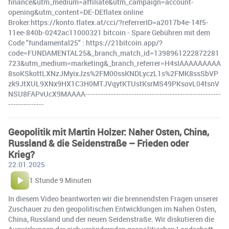
finance&utm_medium=affiliate&utm_campaign=account-
opening&utm_content=DE-DEflatex online
Broker:https://konto.flatex.at/cci/?referrerID=a2017b4e-14f5-
11ee-840b-0242ac11000321 bitcoin - Spare Gebühren mit dem
Code "fundamental25" : https://21bitcoin.app/?
code=FUNDAMENTAL25&_branch_match_id=1398961222872281
723&utm_medium=marketing&_branch_referrer=H4sIAAAAAAAAA
8soKSkottLXNzJMyixJzs%2FM00ssKNDLyczL1s%2FMK8ssSbVP
zk9JtXUL9XNx9HX1C3H0MTJVqytKTUstKsrMS49PKsovL04tsnV
NSU8FAPvUcX9MAAAA-----------------------------------------------------
--------------
Geopolitik mit Martin Holzer: Naher Osten, China,
Russland & die Seidenstraße – Frieden oder
Krieg?
22.01.2025
1 Stunde 9 Minuten
In diesem Video beantworten wir die brennendsten Fragen unserer
Zuschauer zu den geopolitischen Entwicklungen im Nahen Osten,
China, Russland und der neuen Seidenstraße. Wir diskutieren die