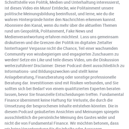
Schnittstelle von Politik, Medien und Unterhaltung interessierst,
ist dieses Video ein Muss! Entdecke, wie Politainment unsere
politische Meinungsbildung beeinflusst, und lerne, wie du die
wahren Hintergründe hinter den Nachrichten erkennen kannst.
Abonniere den Kanal, wenn du mehr über die aktuellen Themen
rund um Geopolitik, Politainment, Fake News und
Medienverantwortung erfahren möchtest. Lass uns gemeinsam
diskutieren und die Grenzen der Politik im digitalen Zeitalter
hinterfragen! Verpasse nicht die Chance, Teil einer wachsenden
Community von wissbegierigen und engagierten Zuschauern zu
werden! Setze ein Like und teile dieses Video, um die Diskussion
weiterzuführen! Disclaimer: Dieser Podcast dient ausschließlich zu
Informations- und Bildungszwecken und stellt keine
Anlageberatung, Finanzberatung oder sonstige professionelle
Beratung dar. Investitionen sind mit Risiken verbunden, und Sie
sollten sich bei Bedarf von einem qualifizierten Experten beraten
lassen, bevor Sie finanzielle Entscheidungen treffen. Fundamental
Finance übernimmt keine Haftung für Verluste, die durch die
Umsetzung der besprochenen Inhalte entstehen könnten. Die in
diesem Podcast geäußerten Ansichten und Meinungen spiegeln
ausschließlich die persönliche Meinung des Gastes wider und
nicht die von Fundamental Finance. Wir möchten betonen, dass
wir keine Verantwortung für die Inhalte oder Aussagen