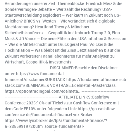
Veränderungen unserer Zeit. Themenblöcke: Friedrich Merz & die
Sondervermögen-Debatte – Wer zahlt die Rechnung? USA-
Staatsverschuldung explodiert – Wer kauft in Zukunft noch US-
Anleihen? BRICS vs. Westen – Wie verändert sich die globale
Machtordnung? Heartland Theory & Münchner
Sicherheitskonferenz – Geopolitik im Umbruch Trump 2.0, Elon
Musk & JD Vance – Die neue Elite in den USA Inflation & Rezession
– Wie die Mittelschicht unter Druck gerät Paul Volcker & die
Hochinflation – Was bleibt ist der Zins! Jetzt ansehen & auf die
Zukunft vorbereiten! Kanal abonnieren für mehr Analysen zu
Wirtschaft, Geopolitik & Investments!------------------------------------
-------------------------------DISCLAIMER:Beachte den Disclaimer
unter: https://www.fundamental-
finance.at/disclaimerSUBSTACK:https://fundamentalfinance.sub
stack.com/SEMINARE & VORTRÄGE:Edelmetall-Masterclass:
https://optiontradingpal.com/edelmeta...------------------------------
-------------------------------------AFFILIATE LINKS:Cashflow
Conference 2025:10% auf Tickets zur Cashflow Conference mit
dem Code FF10% unter folgendem Link: https://go.cashflow-
conference.de/fundamental-financeLynx Broker:
https://www.lynxbroker.de/lp/a/fundamental-finance/?
a=3355991972&utm_source=fundamental-