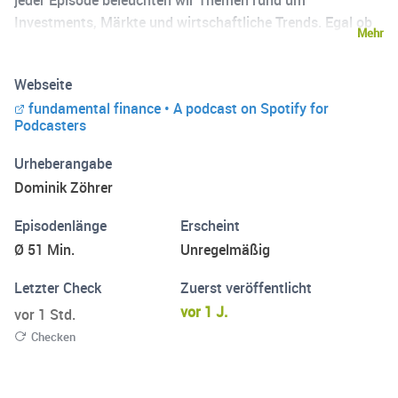
jeder Episode beleuchten wir Themen rund um
Investments, Märkte und wirtschaftliche Trends. Egal ob
Mehr
es um Aktien, Edelmetalle, Kryptowährungen oder
gesamtwirtschaftliche Phänomene geht – wir liefern
Webseite
Experteninterviews, praxisnahe Insights und Analysen.
fundamental finance • A podcast on Spotify for
Hinweis: Alle in diesem Podcast geteilten Informationen
Podcasters
spiegeln lediglich die Meinung der sprechenden Personen
wider und sind keine Anlageempfehlung.
Urheberangabe
Dominik Zöhrer
Episodenlänge
Erscheint
Ø 51 Min.
Unregelmäßig
Letzter Check
Zuerst veröffentlicht
vor 1 J.
vor 1 Std.
Checken