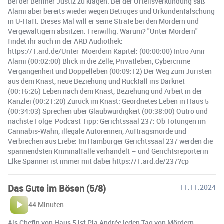
bei der Berliner Justiz zu klagen. Bei der Urteilsverkündung saß
Alami aber bereits wieder wegen Betruges und Urkundenfälschung
in U-Haft. Dieses Mal will er seine Strafe bei den Mördern und
Vergewaltigern absitzen. Freiwillig. Warum? "Unter Mördern"
findet ihr auch in der ARD Audiothek:
https://1.ard.de/Unter_Moerdern Kapitel: (00:00:00) Intro Amir
Alami (00:02:00) Blick in die Zelle, Privatleben, Cybercrime
Vergangenheit und Doppelleben (00:09:12) Der Weg zum Juristen
aus dem Knast, neue Beziehung und Rückfall ins Darknet
(00:16:26) Leben nach dem Knast, Beziehung und Arbeit in der
Kanzlei (00:21:20) Zurück im Knast: Geordnetes Leben in Haus 5
(00:34:03) Sprechen über Glaubwürdigkeit (00:38:00) Outro und
nächste Folge ️ Podcast Tipp: Gerichtssaal 237: Ob Tötungen im
Cannabis-Wahn, illegale Autorennen, Auftragsmorde und
Verbrechen aus Liebe: Im Hamburger Gerichtssaal 237 werden die
spannendsten Kriminalfälle verhandelt – und Gerichtsreporterin
Elke Spanner ist immer mit dabei https://1.ard.de/237?cp
Das Gute im Bösen (5/8)
11.11.2024
44 Minuten
Als Chefin von Haus 5 ist Pia Andrée jeden Tag von Mördern,