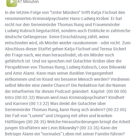
47 Minuten
In der letzten Folge von "Unter Mördern" trifft Katja Füchsel den
renommierten Kriminalpsychiater Hans-Ludwig Kröber. Er hat
nicht nur den Serienmörder Thomas Rung und Frauenmörder
Ludwig Kubisch begutachtet, sondern auch Einblicke in zahlreiche
deutsche Gefängnisse. Seine Einschätzung zählt, wenn
entschieden wird, ob Mörder wieder rauskommen - oder nicht. Zum
Abschluss dieser Staffel gehen Katja Füchsel und Teresa Sickert
der Frage nach, wie man herausfindet, ob ein Mörder noch
gefährlich ist. Und sie sprechen mit Gutachter Kröber über die
Perspektiven von Thomas Rung, Ludwig Kubisch, Leon Bikowski
und Amir Alami. Kann man seiner dunklen Vergangenheit
entkommen und im Knast ein besserer Mensch werden? Verdienen
selbst Mörder eine zweite Chance? Die Redaktion hat die Namen
der Inhaftierten für diesen Podcast geändert. Kapitel: (00:00:00)
Intro (00:02:32) Warum wird man Kriminalpsychiater? Kindheit
und Karriere (00:13:22) Was denkt der Gutachter über
Serienmörder Thomas Rung, kann Rung sich ändern? (00:22:05)
Der Fall von “Lummi” und Umgang mit alten und kranken
Häftlingen (00:28:35) Welche Herausforderungen bringt die Arbeit
jungen Straftätern wie Leon Bikowsky? (00:33:35) Kann der
Betrüger Alami ein “normales” Leben mit seiner Familie führen?