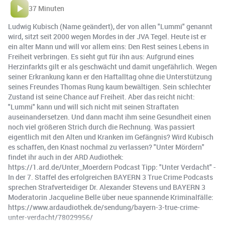
37 Minuten
Ludwig Kubisch (Name geändert), der von allen "Lummi" genannt
wird, sitzt seit 2000 wegen Mordes in der JVA Tegel. Heute ist er
ein alter Mann und will vor allem eins: Den Rest seines Lebens in
Freiheit verbringen. Es sieht gut für ihn aus: Aufgrund eines
Herzinfarkts gilt er als geschwächt und damit ungefährlich. Wegen
seiner Erkrankung kann er den Haftalltag ohne die Unterstützung
seines Freundes Thomas Rung kaum bewältigen. Sein schlechter
Zustand ist seine Chance auf Freiheit. Aber das reicht nicht:
"Lummi" kann und will sich nicht mit seinen Straftaten
auseinandersetzen. Und dann macht ihm seine Gesundheit einen
noch viel größeren Strich durch die Rechnung. Was passiert
eigentlich mit den Alten und Kranken im Gefängnis? Wird Kubisch
es schaffen, den Knast nochmal zu verlassen? "Unter Mördern"
findet ihr auch in der ARD Audiothek:
https://1.ard.de/Unter_Moerdern Podcast Tipp: "Unter Verdacht" -
In der 7. Staffel des erfolgreichen BAYERN 3 True Crime Podcasts
sprechen Strafverteidiger Dr. Alexander Stevens und BAYERN 3
Moderatorin Jacqueline Belle über neue spannende Kriminalfälle:
https://www.ardaudiothek.de/sendung/bayern-3-true-crime-
unter-verdacht/78029956/