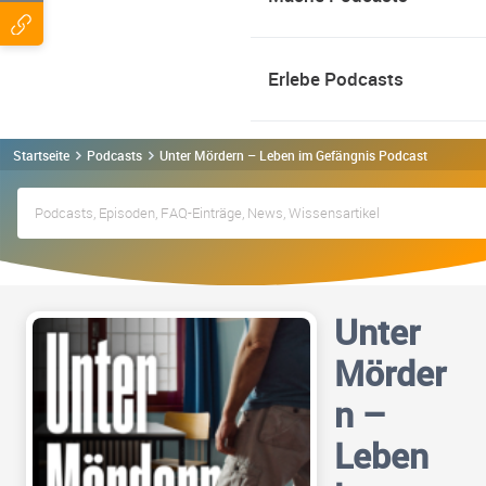
Erlebe Podcasts
Startseite
Podcasts
Unter Mördern – Leben im Gefängnis Podcast
Unter
Mörder
n –
Leben