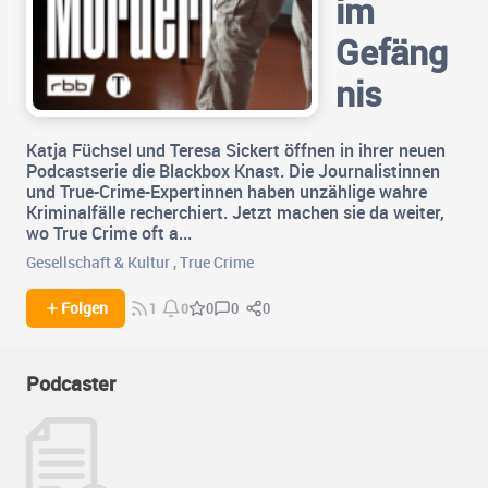
im
Gefäng
nis
Katja Füchsel und Teresa Sickert öffnen in ihrer neuen
Podcastserie die Blackbox Knast. Die Journalistinnen
und True-Crime-Expertinnen haben unzählige wahre
Kriminalfälle recherchiert. Jetzt machen sie da weiter,
wo True Crime oft a...
Gesellschaft & Kultur
,
True Crime
0
0
Folgen
0
1
0
Podcaster