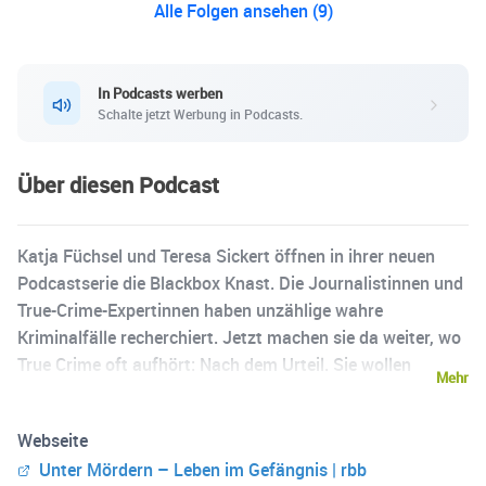
Alle Folgen ansehen (9)
In Podcasts werben
Schalte jetzt Werbung in Podcasts.
Über diesen Podcast
Katja Füchsel und Teresa Sickert öffnen in ihrer neuen
Podcastserie die Blackbox Knast. Die Journalistinnen und
True-Crime-Expertinnen haben unzählige wahre
Kriminalfälle recherchiert. Jetzt machen sie da weiter, wo
True Crime oft aufhört: Nach dem Urteil. Sie wollen
Mehr
herausfinden, ob man im Knast ein besserer Mensch
werden kann. Über eineinhalb Jahre hat Katja die
Webseite
Insassen der Teilanstalt 5 begleitet. Hier sitzen die
Unter Mördern – Leben im Gefängnis | rbb
lebenslänglich Verurteilten, die Mörder und Vergewaltiger.