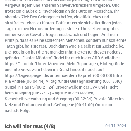
Vergewaltigern und anderen Schwerverbrechern umgeben. Und
trotzdem glaubt die Psychologin an das Gute im Menschen. Ihr
oberstes Ziel: Den Gefangenen helfen, ein glückliches und
straffreies Leben zu führen. Dafür muss sie sich allerdings jeden
Tag extremen Herausforderungen stellen: Um sie herum gibt es
immer wieder Gewalt, Drogenmissbrauch und Lügen. An ihrem
Prinzip, dass es keine schlechten Menschen, sondern nur schlechte
Taten gibt, hält sie fest. Doch dann wird sie selbst zur Zielscheibe.
Die Redaktion hat die Namen der Inhaftierten für diesen Podcast
geändert. "Unter Mördern" findet ihr auch in der ARD Audiothek:
https://1.ard.de/Unter_Moerdern Mehr Reportagen, Hintergründe
und Interviews zum Leben im Knast findet ihr auch auf
https://tagesspiegel.de/untermoerdern Kapitel: (00:00:00) Intro
Pia Andree (00:04:44) Alltag für die Gefängnisleitung (00:15:46)
Suizid in Haus 5 (00:21:24) Drogenwelle in der JVA und Flucht
beim Ausgang (00:27:12) Angriffe in den Medien,
Sicherheitsverwahrung und Ausgang (00:32:54) Private Bilder im
Netz und Drohungen durch Gefangene (00:41:00) Outro und
nächste Folge
Ich will hier raus (4/8)
04.11.2024