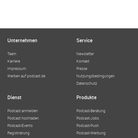
Unternehmen
Service
Team
Newsletter
Karriere
Kontakt
Impressum
Presse
Werben auf podcast.de
Nutzungsbedingungen
Datenschutz
Dienst
Produkte
Podcast anmelden
Podcast-Beratung
Podcast hochladen
Podcast-Jobs
Podcast-Events
Podcast-Push
Registrierung
Podcast-Werbung