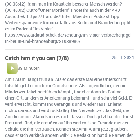
(00:36:42) Kann man im Knast ein besserer Mensch werden?
(00:46:02) Outro "Unter Mördern" findet ihr auch in der ARD
Audiothek: https://1.ard.de/Unter_Moerdern ️ Podcast Tipp:
Weitere spannende Kriminalfälle aus Berlin und Brandenbug gibt
es im Podcast "Im Visier":
https://www.ardaudiothek.de/sendung/im-visier-verbrecherjagd-
in-berlin-und-brandenburg/81038980/
Catch him if you can (7/8)
25.11.2024
38 Minuten
Amir Alami fängt früh an: Als er das erste Mal eine Unterschrift
fälscht, geht er noch zur Grundschule. Als Jugendlicher, der mit
Minderwertigkeitsgefühlen kämpft, findet er dann im Darknet
einen Ort, an dem er Anerkennung bekommt - und sehr viel Geld. Er
wird erwischt, kommt ins Gefängnis und wieder raus. Er lernt
nichts daraus und wird rückfällig. Der Nervenkitzel, das Geld, die
Anerkennung: Alami kann es nicht lassen. Doch jetzt hat der Jurist
Frau und Kind, die draußen auf ihn warten. Und Freunde aus der
Schule, die ihm vertrauen. Können sie Amir Alami jetzt glauben,
dass er sich wirklich ändern will? Die Redaktion hat die Namen der