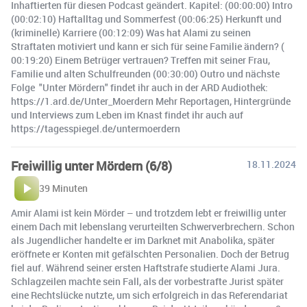
Inhaftierten für diesen Podcast geändert. Kapitel: (00:00:00) Intro
(00:02:10) Haftalltag und Sommerfest (00:06:25) Herkunft und
(kriminelle) Karriere (00:12:09) Was hat Alami zu seinen
Straftaten motiviert und kann er sich für seine Familie ändern? (
00:19:20) Einem Betrüger vertrauen? Treffen mit seiner Frau,
Familie und alten Schulfreunden (00:30:00) Outro und nächste
Folge ️ "Unter Mördern" findet ihr auch in der ARD Audiothek:
https://1.ard.de/Unter_Moerdern Mehr Reportagen, Hintergründe
und Interviews zum Leben im Knast findet ihr auch auf
https://tagesspiegel.de/untermoerdern
Freiwillig unter Mördern (6/8)
18.11.2024
39 Minuten
Amir Alami ist kein Mörder – und trotzdem lebt er freiwillig unter
einem Dach mit lebenslang verurteilten Schwerverbrechern. Schon
als Jugendlicher handelte er im Darknet mit Anabolika, später
eröffnete er Konten mit gefälschten Personalien. Doch der Betrug
fiel auf. Während seiner ersten Haftstrafe studierte Alami Jura.
Schlagzeilen machte sein Fall, als der vorbestrafte Jurist später
eine Rechtslücke nutzte, um sich erfolgreich in das Referendariat