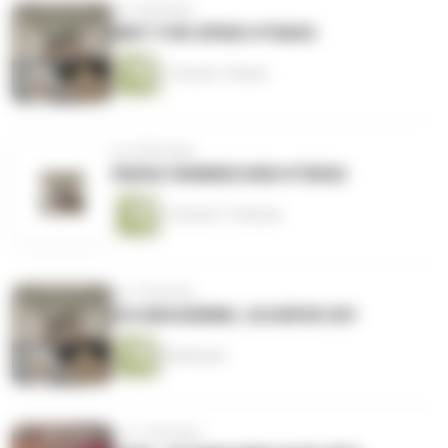
vor 6 Monaten
MIET FOR SPEED #TB003
1 Stunde 1 Minute
vor 6 Monaten
PAPAS VERBRECHEN #TB002
1 Stunde 11 Minuten
vor 7 Monaten
ICH BIN BÄRBEL SCHÄFER #01
60 Minuten
vor 11 Monaten