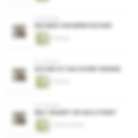
vor 4 Monaten
DER NERO VON MÜNSTER #009
57 Minuten
vor 5 Monaten
ACH WIE IST DAS SCHÖN TB#0008
57 Minuten
vor 5 Monaten
WELT REGIERT DIE GELD #TB007
1 Stunde 4 Minuten