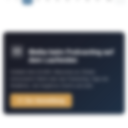
Bleibe beim Podcasting auf
dem Laufenden
Schließe Dich 26.000+ Menschen an. Erhalte
interessante Fakten über das Podcasting, Tipps der
Redaktion, Job-Angebote, Events und mehr.
Zur Anmeldung