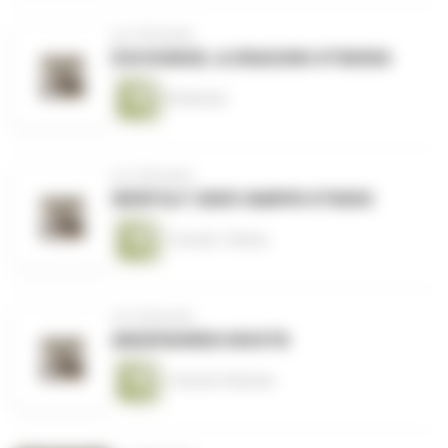
vor 5 Monaten
DSCHUNGEL & DRAGONS #TB0006
59 Minuten
vor 5 Monaten
WERFOLF ODER VAMPIR #TB005
1 Stunde 1 Minute
vor 6 Monaten
ANGEFAHREN #004TB
1 Stunde 5 Minuten