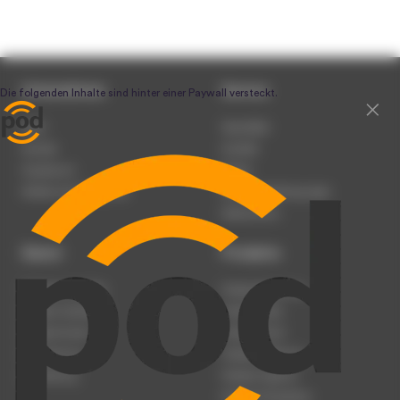
Unternehmen
Service
Team
Newsletter
Karriere
Kontakt
Impressum
Presse
Werben auf podcast.de
Nutzungsbedingungen
Datenschutz
Dienst
Produkte
Podcast anmelden
Podcast-Beratung
Podcast hochladen
Podcast-Jobs
Podcast-Events
Podcast-Push
Registrierung
Podcast-Werbung
Anmeldung
Podcast-Agentur
Podcast-Produktion