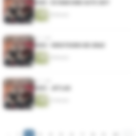
#205 - ES WAR EINE GUTE ZEIT
49 Minuten
vor 1 Jahr
#204 - VERSTEHEN SIE GRAZ
49 Minuten
vor 1 Jahr
#203 - JETLAG
47 Minuten
‹
1
2
3
4
5
6
7
8
9
10
...