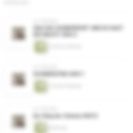
230 Episoden
vor 3 Monaten
SAG DAS ZAUBERWORT UND DU HAST
DIE MACHT #0012
1 Stunde 2 Minuten
vor 3 Monaten
SCHMERZFREI #0011
1 Stunde 9 Minuten
vor 3 Monaten
Der Weg der Stimme #0010
49 Minuten