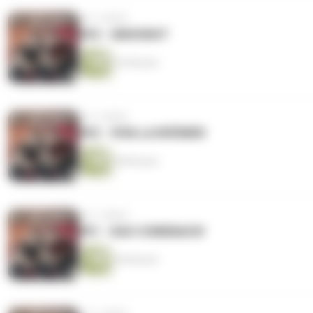
vor 3 Jahren
#93 - UMSONST
53 Minuten
vor 3 Jahren
#92 - VIVA LA KRÖMER
48 Minuten
vor 3 Jahren
#91 - DAS COMEBACK!
46 Minuten