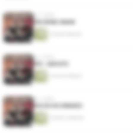
vor 3 Jahren
#96 WOKE-WAHN
1 Stunde 9 Minuten
vor 3 Jahren
#95 - AVATATE
1 Stunde 4 Minuten
vor 3 Jahren
#94 HO HO HÄNGIES
1 Stunde 13 Minuten