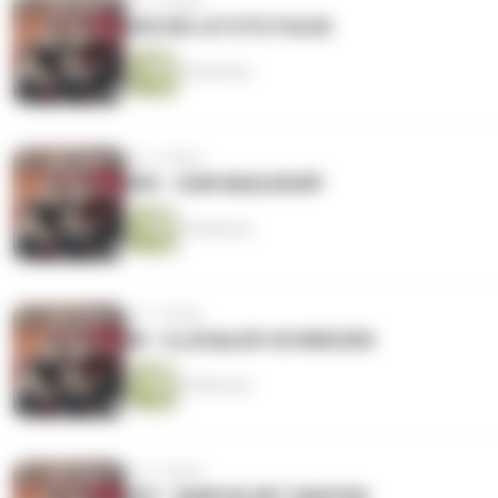
vor 3 Jahren
#90 DIE LETZTE FOLGE
46 Minuten
vor 3 Jahren
#89 - ZUM MAULWURF
45 Minuten
vor 3 Jahren
88 - ILLEGALER SCHWEIZER
49 Minuten
vor 3 Jahren
#87 - BARFUß MIT WAFFEN