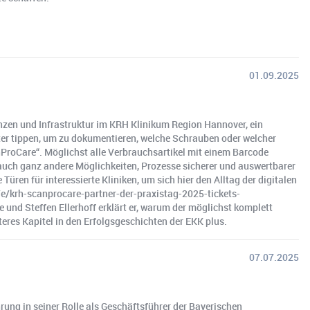
01.09.2025
zen und Infrastruktur im KRH Klinikum Region Hannover, ein
er tippen, um zu dokumentieren, welche Schrauben oder welcher
ProCare“. Möglichst alle Verbrauchsartikel mit einem Barcode
 auch ganz andere Möglichkeiten, Prozesse sicherer und auswertbarer
n für interessierte Kliniken, um sich hier den Alltag der digitalen
e/krh-scanprocare-partner-der-praxistag-2025-tickets-
d Steffen Ellerhoff erklärt er, warum der möglichst komplett
eres Kapitel in den Erfolgsgeschichten der EKK plus.
07.07.2025
ng in seiner Rolle als Geschäftsführer der Bayerischen