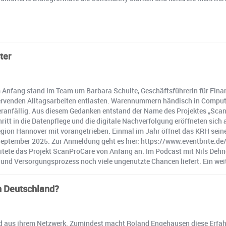
ter
Anfang stand im Team um Barbara Schulte, Geschäftsführerin für Finan
ervenden Alltagsarbeiten entlasten. Warennummern händisch in Comput
eranfällig. Aus diesem Gedanken entstand der Name des Projektes „Scan
tt in die Datenpflege und die digitale Nachverfolgung eröffneten sich
 Hannover mit vorangetrieben. Einmal im Jahr öffnet das KRH seine Türe
tember 2025. Zur Anmeldung geht es hier: https://www.eventbrite.de/
e das Projekt ScanProCare von Anfang an. Im Podcast mit Nils Dehne un
und Versorgungsprozess noch viele ungenutzte Chancen liefert. Ein weit
in Deutschland?
 aus ihrem Netzwerk. Zumindest macht Roland Engehausen diese Erfahru