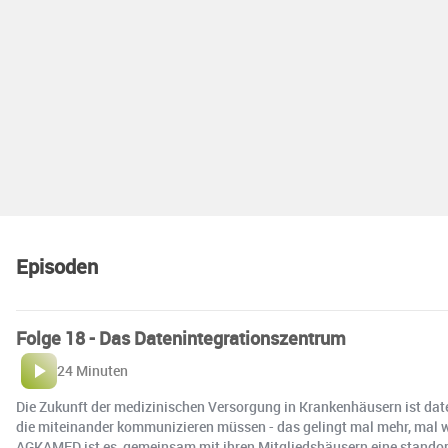
Episoden
Folge 18 - Das Datenintegrationszentrum
24 Minuten
Die Zukunft der medizinischen Versorgung in Krankenhäusern ist date
die miteinander kommunizieren müssen - das gelingt mal mehr, mal w
AGKAMED ist es, gemeinsam mit ihren Mitgliedshäusern eine standortüb