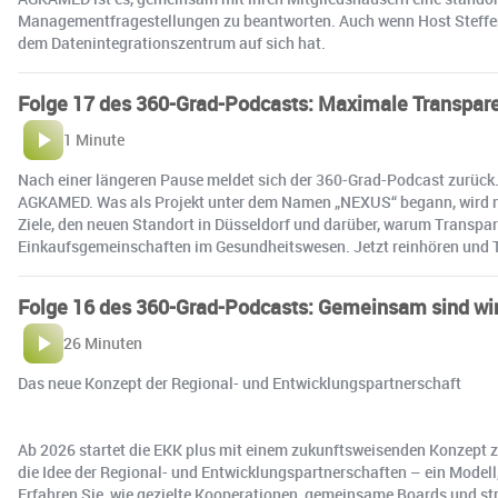
Managementfragestellungen zu beantworten. Auch wenn Host Steffen E
dem Datenintegrationszentrum auf sich hat.
Folge 17 des 360-Grad-Podcasts: Maximale Transpar
1 Minute
Nach einer längeren Pause meldet sich der 360-Grad-Podcast zurück. 
AGKAMED. Was als Projekt unter dem Namen „NEXUS“ begann, wird nun 
Ziele, den neuen Standort in Düsseldorf und darüber, warum Transpa
Einkaufsgemeinschaften im Gesundheitswesen. Jetzt reinhören und Te
Folge 16 des 360-Grad-Podcasts: Gemeinsam sind wir
26 Minuten
Das neue Konzept der Regional- und Entwicklungspartnerschaft
Ab 2026 startet die EKK plus mit einem zukunftsweisenden Konzept zu
die Idee der Regional- und Entwicklungspartnerschaften – ein Mode
Erfahren Sie, wie gezielte Kooperationen, gemeinsame Boards und st