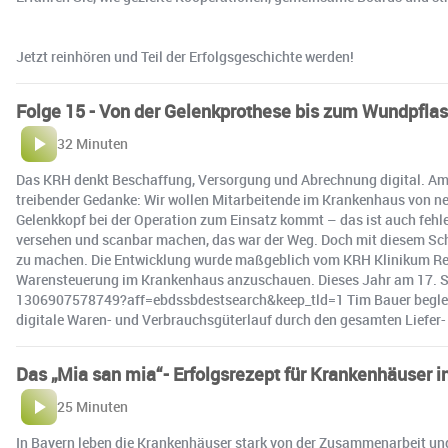
Jetzt reinhören und Teil der Erfolgsgeschichte werden!
Folge 15 - Von der Gelenkprothese bis zum Wundpflas
32 Minuten
Das KRH denkt Beschaffung, Versorgung und Abrechnung digital. Am 
treibender Gedanke: Wir wollen Mitarbeitende im Krankenhaus von n
Gelenkkopf bei der Operation zum Einsatz kommt – das ist auch fehl
versehen und scanbar machen, das war der Weg. Doch mit diesem Schri
zu machen. Die Entwicklung wurde maßgeblich vom KRH Klinikum Region
Warensteuerung im Krankenhaus anzuschauen. Dieses Jahr am 17. Sep
1306907578749?aff=ebdssbdestsearch&keep_tld=1 Tim Bauer begleitet
digitale Waren- und Verbrauchsgüterlauf durch den gesamten Liefer- 
Das „Mia san mia“- Erfolgsrezept für Krankenhäuser 
25 Minuten
In Bayern leben die Krankenhäuser stark von der Zusammenarbeit und