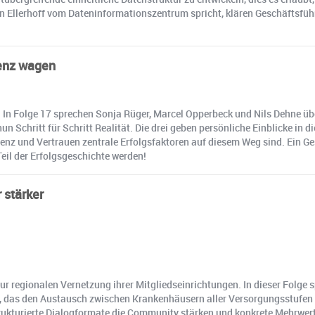
llerhoff vom Dateninformationszentrum spricht, klären Geschäftsführe
enz wagen
In Folge 17 sprechen Sonja Rüger, Marcel Opperbeck und Nils Dehne übe
Schritt für Schritt Realität. Die drei geben persönliche Einblicke in
renz und Vertrauen zentrale Erfolgsfaktoren auf diesem Weg sind. Ein 
il der Erfolgsgeschichte werden!
 stärker
r regionalen Vernetzung ihrer Mitgliedseinrichtungen. In dieser Folge s
ll, das den Austausch zwischen Krankenhäusern aller Versorgungsstufen
rukturierte Dialogformate die Community stärken und konkrete Mehrwert