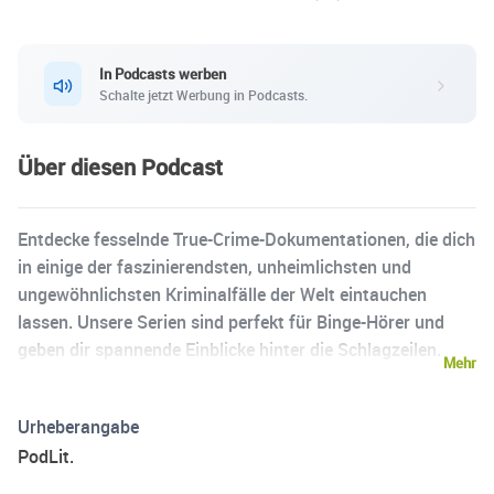
In Podcasts werben
Schalte jetzt Werbung in Podcasts.
Über diesen Podcast
Entdecke fesselnde True-Crime-Dokumentationen, die dich
in einige der faszinierendsten, unheimlichsten und
ungewöhnlichsten Kriminalfälle der Welt eintauchen
lassen. Unsere Serien sind perfekt für Binge-Hörer und
geben dir spannende Einblicke hinter die Schlagzeilen.
Mehr
Gemeinsam mit führenden True-Crime-Autoren und
Journalisten verfolgen wir Gerichtsverfahren, hören die
Urheberangabe
Geschichten von Betroffenen und Tätern und untersuchen
PodLit.
die weitreichenden Folgen der Verbrechen. In Crime von
PodLit führt dich eine deutsche Erzählerstimme durch die