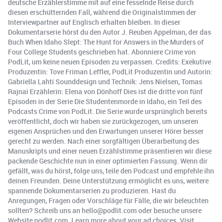
deutsche Erzählerstimme mit auf eine fesselnde Reise durch
diesen erschütternden Fall, während die Originalstimmen der
Interviewpartner auf Englisch erhalten bleiben. In dieser
Dokumentarserie hörst du den Autor J. Reuben Appelman, der das
Buch When Idaho Slept: The Hunt for Answers in the Murders of
Four College Students geschrieben hat. Abonniere Crime von
PodLit, um keine neuen Episoden zu verpassen. Credits: Exekutive
Produzentin: Tove Friman Leffler, PodLit Produzentin und Autorin:
Gabriella Lahti Sounddesign und Technik: Jens Nielsen, Tomas
Rajnai Erzählerin: Elena von Dönhoff Dies ist die dritte von fünf
Episoden in der Serie Die Studentenmorde in Idaho, ein Teil des
Podcasts Crime von PodLit. Die Serie wurde ursprünglich bereits
veröffentlicht, doch wir haben sie zurückgezogen, um unseren
eigenen Ansprüchen und den Erwartungen unserer Hörer besser
gerecht zu werden. Nach einer sorgfältigen Überarbeitung des
Manuskripts und einer neuen Erzählstimme präsentieren wir diese
packende Geschichte nun in einer optimierten Fassung. Wenn dir
gefällt, was du hörst, folge uns, teile den Podcast und empfehle ihn
deinen Freunden. Deine Unterstützung ermöglicht es uns, weitere
spannende Dokumentarserien zu produzieren. Hast du
Anregungen, Fragen oder Vorschläge für Fälle, die wir beleuchten
sollten? Schreib uns an hello@podlit.com oder besuche unsere
Website podlit.com. Learn more about your ad choices. Visit