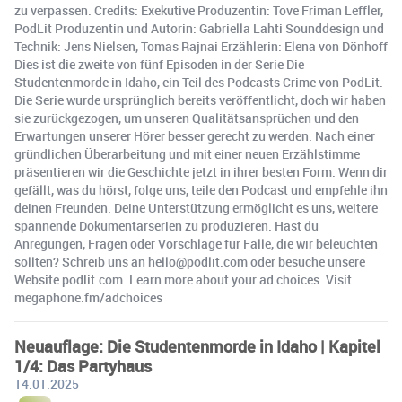
zu verpassen. Credits: Exekutive Produzentin: Tove Friman Leffler,
PodLit Produzentin und Autorin: Gabriella Lahti Sounddesign und
Technik: Jens Nielsen, Tomas Rajnai Erzählerin: Elena von Dönhoff
Dies ist die zweite von fünf Episoden in der Serie Die
Studentenmorde in Idaho, ein Teil des Podcasts Crime von PodLit.
Die Serie wurde ursprünglich bereits veröffentlicht, doch wir haben
sie zurückgezogen, um unseren Qualitätsansprüchen und den
Erwartungen unserer Hörer besser gerecht zu werden. Nach einer
gründlichen Überarbeitung und mit einer neuen Erzählstimme
präsentieren wir die Geschichte jetzt in ihrer besten Form. Wenn dir
gefällt, was du hörst, folge uns, teile den Podcast und empfehle ihn
deinen Freunden. Deine Unterstützung ermöglicht es uns, weitere
spannende Dokumentarserien zu produzieren. Hast du
Anregungen, Fragen oder Vorschläge für Fälle, die wir beleuchten
sollten? Schreib uns an hello@podlit.com oder besuche unsere
Website podlit.com. Learn more about your ad choices. Visit
megaphone.fm/adchoices
Neuauflage: Die Studentenmorde in Idaho | Kapitel
1/4: Das Partyhaus
14.01.2025