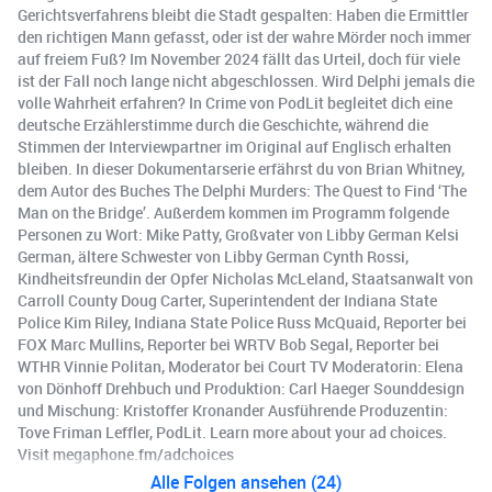
Gerichtsverfahrens bleibt die Stadt gespalten: Haben die Ermittler
den richtigen Mann gefasst, oder ist der wahre Mörder noch immer
auf freiem Fuß? Im November 2024 fällt das Urteil, doch für viele
ist der Fall noch lange nicht abgeschlossen. Wird Delphi jemals die
volle Wahrheit erfahren? In Crime von PodLit begleitet dich eine
deutsche Erzählerstimme durch die Geschichte, während die
Stimmen der Interviewpartner im Original auf Englisch erhalten
bleiben. In dieser Dokumentarserie erfährst du von Brian Whitney,
dem Autor des Buches The Delphi Murders: The Quest to Find ‘The
Man on the Bridge’. Außerdem kommen im Programm folgende
Personen zu Wort: Mike Patty, Großvater von Libby German Kelsi
German, ältere Schwester von Libby German Cynth Rossi,
Kindheitsfreundin der Opfer Nicholas McLeland, Staatsanwalt von
Carroll County Doug Carter, Superintendent der Indiana State
Police Kim Riley, Indiana State Police Russ McQuaid, Reporter bei
FOX Marc Mullins, Reporter bei WRTV Bob Segal, Reporter bei
WTHR Vinnie Politan, Moderator bei Court TV Moderatorin: Elena
von Dönhoff Drehbuch und Produktion: Carl Haeger Sounddesign
und Mischung: Kristoffer Kronander Ausführende Produzentin:
Tove Friman Leffler, PodLit. Learn more about your ad choices.
Visit megaphone.fm/adchoices
Alle Folgen ansehen (24)