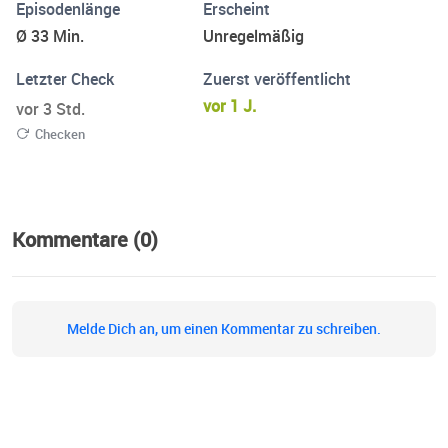
Episodenlänge
Erscheint
Geschichten, während die Stimmen der Interviewpartner
Ø 33 Min.
Unregelmäßig
im Original auf Englisch erhalten bleiben. Bei PodLit
arbeiten preisgekrönte und erfahrene Produzenten, die
Letzter Check
Zuerst veröffentlicht
wissen, wie man packende und unvergessliche
vor 1 J.
vor 3 Std.
Geschichten erzählt – Geschichten, die berühren und
Checken
lange im Gedächtnis bleiben.
Kommentare (0)
Melde Dich an, um einen Kommentar zu schreiben.