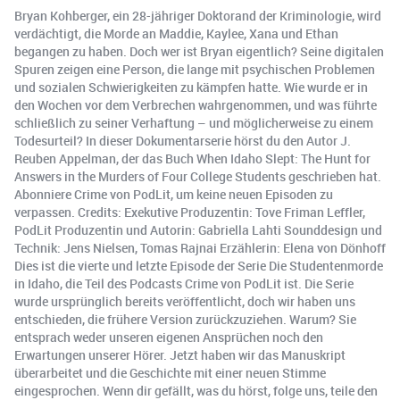
Bryan Kohberger, ein 28-jähriger Doktorand der Kriminologie, wird
verdächtigt, die Morde an Maddie, Kaylee, Xana und Ethan
begangen zu haben. Doch wer ist Bryan eigentlich? Seine digitalen
Spuren zeigen eine Person, die lange mit psychischen Problemen
und sozialen Schwierigkeiten zu kämpfen hatte. Wie wurde er in
den Wochen vor dem Verbrechen wahrgenommen, und was führte
schließlich zu seiner Verhaftung – und möglicherweise zu einem
Todesurteil? In dieser Dokumentarserie hörst du den Autor J.
Reuben Appelman, der das Buch When Idaho Slept: The Hunt for
Answers in the Murders of Four College Students geschrieben hat.
Abonniere Crime von PodLit, um keine neuen Episoden zu
verpassen. Credits: Exekutive Produzentin: Tove Friman Leffler,
PodLit Produzentin und Autorin: Gabriella Lahti Sounddesign und
Technik: Jens Nielsen, Tomas Rajnai Erzählerin: Elena von Dönhoff
Dies ist die vierte und letzte Episode der Serie Die Studentenmorde
in Idaho, die Teil des Podcasts Crime von PodLit ist. Die Serie
wurde ursprünglich bereits veröffentlicht, doch wir haben uns
entschieden, die frühere Version zurückzuziehen. Warum? Sie
entsprach weder unseren eigenen Ansprüchen noch den
Erwartungen unserer Hörer. Jetzt haben wir das Manuskript
überarbeitet und die Geschichte mit einer neuen Stimme
eingesprochen. Wenn dir gefällt, was du hörst, folge uns, teile den