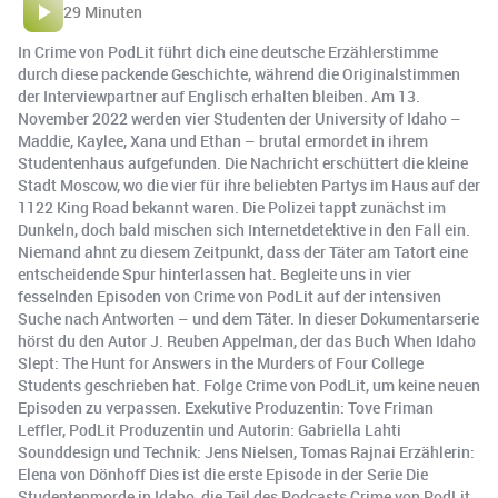
29 Minuten
In Crime von PodLit führt dich eine deutsche Erzählerstimme
durch diese packende Geschichte, während die Originalstimmen
der Interviewpartner auf Englisch erhalten bleiben. Am 13.
November 2022 werden vier Studenten der University of Idaho –
Maddie, Kaylee, Xana und Ethan – brutal ermordet in ihrem
Studentenhaus aufgefunden. Die Nachricht erschüttert die kleine
Stadt Moscow, wo die vier für ihre beliebten Partys im Haus auf der
1122 King Road bekannt waren. Die Polizei tappt zunächst im
Dunkeln, doch bald mischen sich Internetdetektive in den Fall ein.
Niemand ahnt zu diesem Zeitpunkt, dass der Täter am Tatort eine
entscheidende Spur hinterlassen hat. Begleite uns in vier
fesselnden Episoden von Crime von PodLit auf der intensiven
Suche nach Antworten – und dem Täter. In dieser Dokumentarserie
hörst du den Autor J. Reuben Appelman, der das Buch When Idaho
Slept: The Hunt for Answers in the Murders of Four College
Students geschrieben hat. Folge Crime von PodLit, um keine neuen
Episoden zu verpassen. Exekutive Produzentin: Tove Friman
Leffler, PodLit Produzentin und Autorin: Gabriella Lahti
Sounddesign und Technik: Jens Nielsen, Tomas Rajnai Erzählerin:
Elena von Dönhoff Dies ist die erste Episode in der Serie Die
Studentenmorde in Idaho, die Teil des Podcasts Crime von PodLit