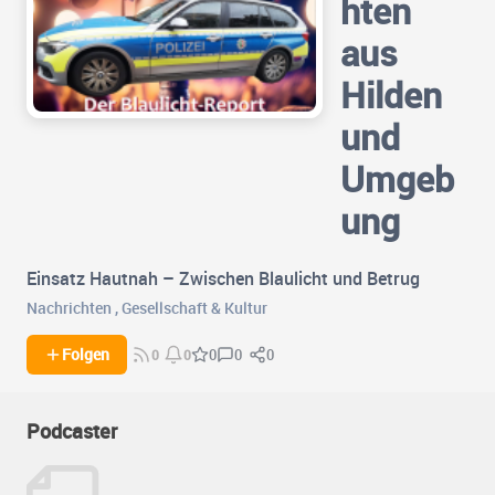
hten
aus
Hilden
und
Umgeb
ung
Einsatz Hautnah – Zwischen Blaulicht und Betrug
Nachrichten
,
Gesellschaft & Kultur
0
0
Folgen
0
0
0
Podcaster