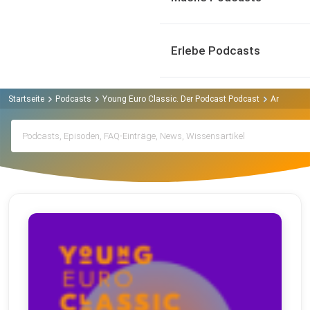
Erlebe Podcasts
Startseite
Podcasts
Young Euro Classic. Der Podcast Podcast
Archiv