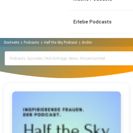
Erlebe Podcasts
Startseite
Podcasts
Half the Sky Podcast
Archiv