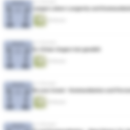
vor 2 Monaten
Langes Leben-Longevity und Kommunikat
40 Minuten
vor 3 Monaten
Ex-Orban-Ungarn hat gewählt
39 Minuten
vor 4 Monaten
Be your brand - Kommunikation und Perso
45 Minuten
vor 4 Monaten