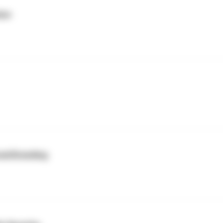
ion
nal Branding