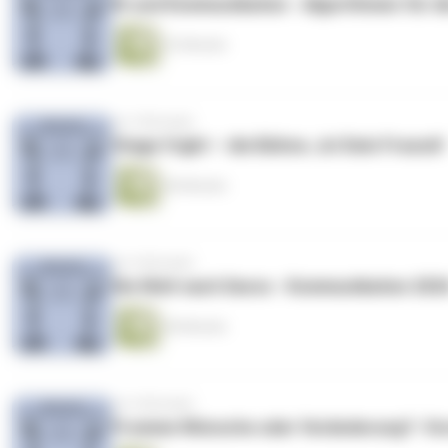
KI und Kommunikation - Algorithmen für d
32 Minuten
vor 5 Monaten
Stage fright – die Bühne…ist Dein Freund!
46 Minuten
vor 6 Monaten
Die Welt nach Davos - Kommunikation 202
40 Minuten
vor 6 Monaten
Fromme Wünsche oder Veränderung?- Vor