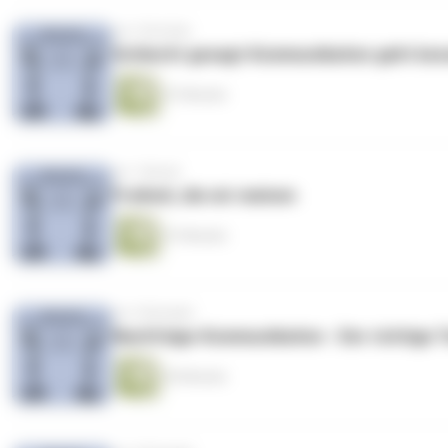
vor 2 Wochen
Schlecht gesagt-Kommunikation geht bes
47 Minuten
vor 1 Monat
Freiheit, die wir meinen
47 Minuten
vor 2 Monaten
Nachfolge-Kommunikation - Der richtige T
45 Minuten