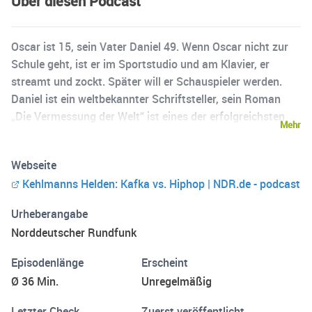
Über diesen Podcast
Oscar ist 15, sein Vater Daniel 49. Wenn Oscar nicht zur
Schule geht, ist er im Sportstudio und am Klavier, er
streamt und zockt. Später will er Schauspieler werden.
Daniel ist ein weltbekannter Schriftsteller, sein Roman
„Die Vermessung der Welt“ ist eines der erfolgreichsten
Mehr
deutschen Werke der Nachkriegszeit. Er steht auf
klassische Musik, Franz Schubert zum Beispiel, und er hat
Webseite
das Drehbuch zur Fiction-Serie „Kafka“ geschrieben. In
Kehlmanns Helden: Kafka vs. Hiphop | NDR.de - podcast
diesem Podcast lässt der eine den anderen an seinen
Helden teilhaben. Sie sprechen über Filme, Bücher, Trends,
Urheberangabe
über Kafkas Alpträume und Best of MrBeast.
Norddeutscher Rundfunk
Episodenlänge
Erscheint
Ø 36 Min.
Unregelmäßig
Letzter Check
Zuerst veröffentlicht