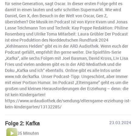
für seine Generation, sagt Oscar. In dieser ersten Folge geht es
damit in einen lauten und sehr schrillen Supermarkt. Wie wird
Daniel, Gen X, den Besuch in der Welt von Oscar, Gen Z,
überstehen? Die Musik im Podcast ist von Kyrre Kvam und Jonas
Lasse Teichmann Ton und Technik: Kay Poppe Redaktion: Philine
Rosenberg und Ulrike Toma Mitarbeit: Laura Grübler Der Podcast
ist eine Produktion des Norddeutschen Rundfunk 2024
„Kehlmanns Helden“ gibt es in der ARD Audiothek. Wenn euch der
Podcast gefällt, empfehlt ihn gerne weiter. Die Spielfilm-Serie
„Kafka“, alle sechs Folgen mit Joel Basman, David Kross, Liv Lisa
Fries und vielen anderen gibt es in der ARD Mediathek und die
Doku „Kafka und ich“ ebenfalls. Online gibt es alle Infos unter
www.ndr.de/kafka. Unser Podcast-Tipp: Ungeschönt, aber immer
mit einer Portion Humor. Im Podcast „Elterngame" geht es um die
großen und kleinen Herausforderungen der Erziehung – denn: die
ist kein Kindergarten!
https://www.ardaudiothek.de/sendung/elterngame-erziehung-ist-
kein-kindergarten/13132285/
Folge 2: Kafka
23.03.2024
35 Minuten