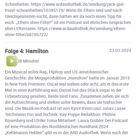
Schönheiten. https://www.ardaudiothek.de/sendung/jack-gier-
frisst-schoenheiten/10385179/ Wenn ihr Eltern seid und nach
Gleichgesinnten sucht, dann hätten wir da noch einen Tipp für
euch: „Eltern ohne Filter!" ist ein Podcast mit ehrlichen Gesprächen
übers Elternsein. https://www.ardaudiothek.de/sendung/eltern-
ohne-filter/68705722/
Folge 4: Hamilton
23.03.2024
30 Minuten
Ein Musical voller Rap, Hiphop und US-amerikanischer
Geschichte: die Megaproduktion „Hamilton“ hatte im Januar 2015
in New York Premiere. Oscar war sieben oder acht, als er das erste
Mal in einer Aufführung war, Daniel hat das Stück sogar in der
Urbesetzung gesehen. Beide sind Fans. Zusammen sehen sie sich
die Aufzeichnung und stellen unter Beweis, dass sie textsicher
sind. Die Musik im Podcast ist von Kyrre Kvam und Jonas Lasse
Teichmann Ton und Technik: Kay Poppe Redaktion: Philine
Rosenberg und Ulrike Toma Mitarbeit: Laura Grübler Der Podcast
ist eine Produktion des Norddeutschen Rundfunk 2024
„Kehlmanns Helden“ gibt es in der ARD Audiothek. Wenn euch der