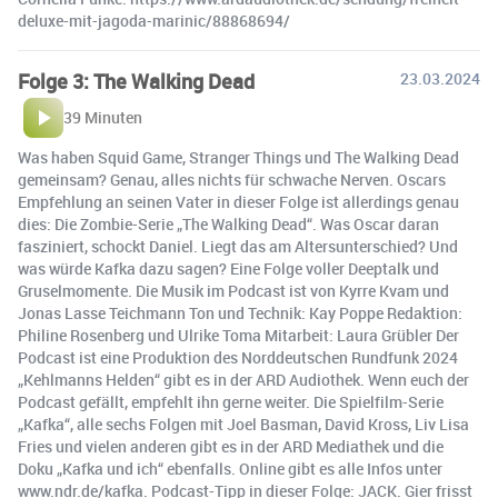
deluxe-mit-jagoda-marinic/88868694/
Folge 3: The Walking Dead
23.03.2024
39 Minuten
Was haben Squid Game, Stranger Things und The Walking Dead
gemeinsam? Genau, alles nichts für schwache Nerven. Oscars
Empfehlung an seinen Vater in dieser Folge ist allerdings genau
dies: Die Zombie-Serie „The Walking Dead“. Was Oscar daran
fasziniert, schockt Daniel. Liegt das am Altersunterschied? Und
was würde Kafka dazu sagen? Eine Folge voller Deeptalk und
Gruselmomente. Die Musik im Podcast ist von Kyrre Kvam und
Jonas Lasse Teichmann Ton und Technik: Kay Poppe Redaktion:
Philine Rosenberg und Ulrike Toma Mitarbeit: Laura Grübler Der
Podcast ist eine Produktion des Norddeutschen Rundfunk 2024
„Kehlmanns Helden“ gibt es in der ARD Audiothek. Wenn euch der
Podcast gefällt, empfehlt ihn gerne weiter. Die Spielfilm-Serie
„Kafka“, alle sechs Folgen mit Joel Basman, David Kross, Liv Lisa
Fries und vielen anderen gibt es in der ARD Mediathek und die
Doku „Kafka und ich“ ebenfalls. Online gibt es alle Infos unter
www.ndr.de/kafka. Podcast-Tipp in dieser Folge: JACK. Gier frisst