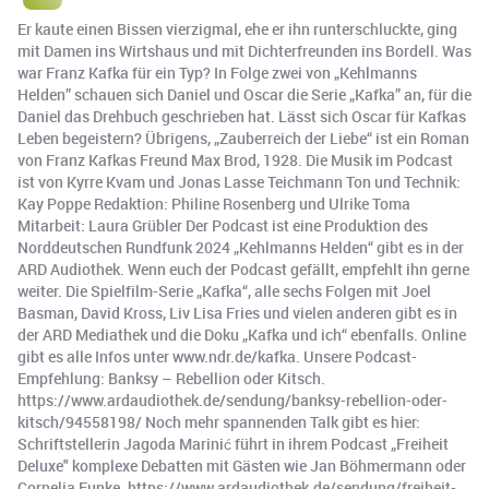
Er kaute einen Bissen vierzigmal, ehe er ihn runterschluckte, ging
mit Damen ins Wirtshaus und mit Dichterfreunden ins Bordell. Was
war Franz Kafka für ein Typ? In Folge zwei von „Kehlmanns
Helden” schauen sich Daniel und Oscar die Serie „Kafka” an, für die
Daniel das Drehbuch geschrieben hat. Lässt sich Oscar für Kafkas
Leben begeistern? Übrigens, „Zauberreich der Liebe“ ist ein Roman
von Franz Kafkas Freund Max Brod, 1928. Die Musik im Podcast
ist von Kyrre Kvam und Jonas Lasse Teichmann Ton und Technik:
Kay Poppe Redaktion: Philine Rosenberg und Ulrike Toma
Mitarbeit: Laura Grübler Der Podcast ist eine Produktion des
Norddeutschen Rundfunk 2024 „Kehlmanns Helden“ gibt es in der
ARD Audiothek. Wenn euch der Podcast gefällt, empfehlt ihn gerne
weiter. Die Spielfilm-Serie „Kafka“, alle sechs Folgen mit Joel
Basman, David Kross, Liv Lisa Fries und vielen anderen gibt es in
der ARD Mediathek und die Doku „Kafka und ich“ ebenfalls. Online
gibt es alle Infos unter www.ndr.de/kafka. Unsere Podcast-
Empfehlung: Banksy – Rebellion oder Kitsch.
https://www.ardaudiothek.de/sendung/banksy-rebellion-oder-
kitsch/94558198/ Noch mehr spannenden Talk gibt es hier:
Schriftstellerin Jagoda Marinić führt in ihrem Podcast „Freiheit
Deluxe" komplexe Debatten mit Gästen wie Jan Böhmermann oder
Cornelia Funke. https://www.ardaudiothek.de/sendung/freiheit-