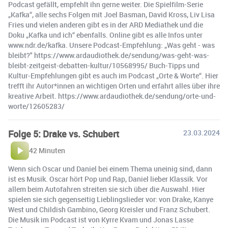
Podcast gefällt, empfehlt ihn gerne weiter. Die Spielfilm-Serie
„Kafka“, alle sechs Folgen mit Joel Basman, David Kross, Liv Lisa
Fries und vielen anderen gibt es in der ARD Mediathek und die
Doku „Kafka und ich“ ebenfalls. Online gibt es alle Infos unter
www.ndr.de/kafka. Unsere Podcast-Empfehlung: „Was geht - was
bleibt?" https://www.ardaudiothek.de/sendung/was-geht-was-
bleibt-zeitgeist-debatten-kultur/10568995/ Buch-Tipps und
Kultur-Empfehlungen gibt es auch im Podcast „Orte & Worte“. Hier
trefft ihr Autor*innen an wichtigen Orten und erfahrt alles über ihre
kreative Arbeit. https://www.ardaudiothek.de/sendung/orte-und-
worte/12605283/
Folge 5: Drake vs. Schubert
23.03.2024
42 Minuten
Wenn sich Oscar und Daniel bei einem Thema uneinig sind, dann
ist es Musik. Oscar hört Pop und Rap, Daniel lieber Klassik. Vor
allem beim Autofahren streiten sie sich über die Auswahl. Hier
spielen sie sich gegenseitig Lieblingslieder vor: von Drake, Kanye
West und Childish Gambino, Georg Kreisler und Franz Schubert.
Die Musik im Podcast ist von Kyrre Kvam und Jonas Lasse