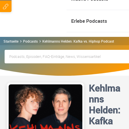
Erlebe Podcasts
Startseite
Podcasts
Kehlmanns Helden: Kafka vs. Hiphop Podcast
Kehlma
nns
Helden:
Kafka