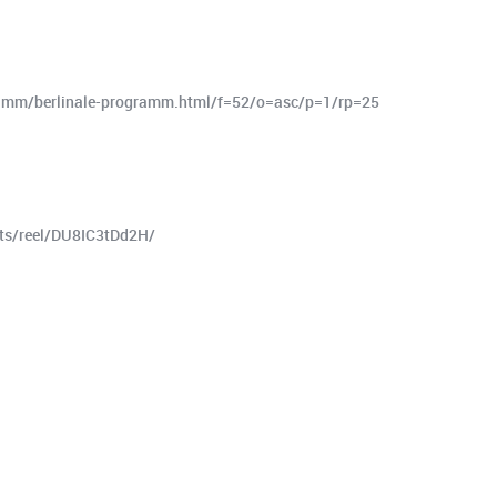
gramm/berlinale-programm.html/f=52/o=asc/p=1/rp=25
rts/reel/DU8IC3tDd2H/