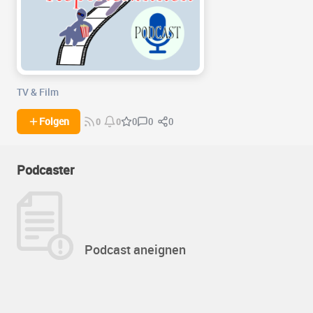
TV & Film
0
0
Folgen
0
0
0
Podcaster
Podcast aneignen