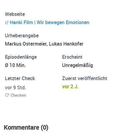
Erfahrungen und Tipps aus der Branche, und führen
Gespräche mit interessanten Gästen aus unserem
Webseite
Umfeld. Wir sind Hanki Film, eine Agentur und
Hanki Film | Wir bewegen Emotionen
Werbefilmproduktion aus Bayern, die mit Leidenschaft
und Professionalität Träume in Form von Filmen und
Urheberangabe
Werbespots verwirklicht. Begleite uns auf unserer Reise
Markus Ostermeier, Lukas Hankofer
durch die Traumfabrik!
Episodenlänge
Erscheint
Ø 10 Min.
Unregelmäßig
Letzter Check
Zuerst veröffentlicht
vor 2 J.
vor 9 Std.
Checken
Kommentare (0)