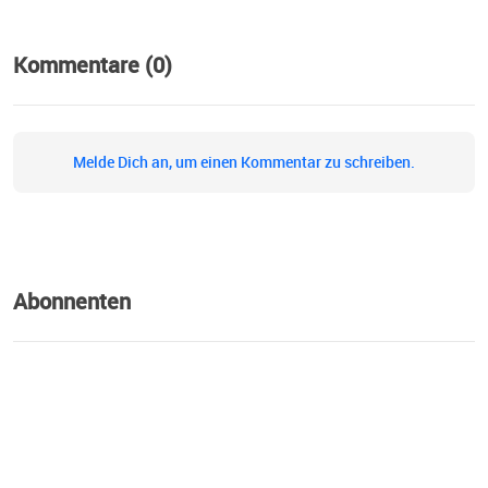
hören auf der 103,4 MHz um Umkreis Darmstadt, auf
DAB+ (Südhessen) und unter unserem weltweiten Stream
auf live.radiodarmstadt.de. Mehr Infos zum Sender findet
Kommentare (0)
ihr unter www.radiodarmstadt.de.
Melde Dich an, um einen Kommentar zu schreiben.
Abonnenten