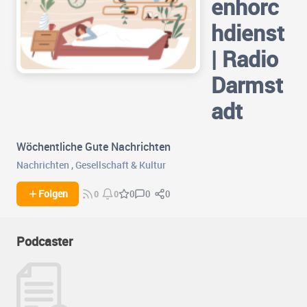
enhorc
hdienst
| Radio
Darmst
adt
Wöchentliche Gute Nachrichten
Nachrichten
,
Gesellschaft & Kultur
0
0
Folgen
0
0
0
Podcaster