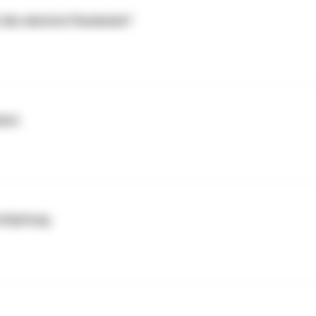
t die nächste Pandemie?
(en)
schöpfung