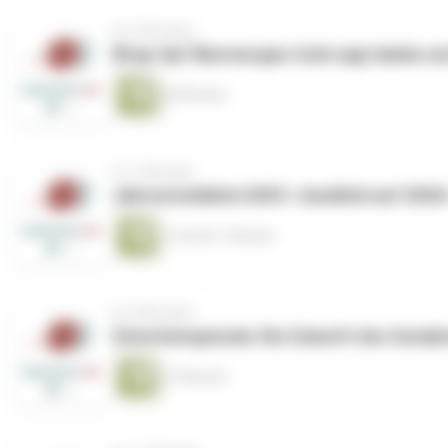
vor 6 Monaten
Wrap-Up! Übermorgen.funk sagt danke un
40 Minuten
vor 7 Monaten
Jahresrückblick 2025 + Ausblick auf 2026
1 Stunde 7 Minuten
vor 8 Monaten
Zwischenepisode: Die Zukunft des Sozials
13 Minuten