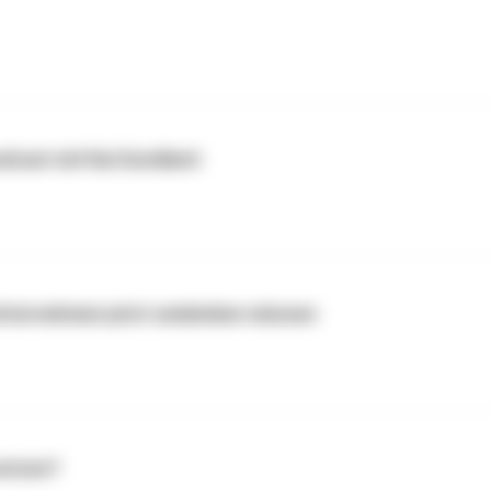
dcast mit Kai Gondlach
 Unternehmen jetzt umdenken müssen
setzen?