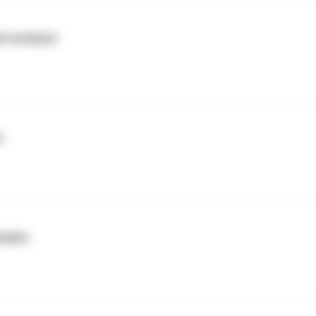
d tschüss!
+
taats