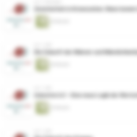
vor 11 Monaten
Unsicherheit in Krisenzeiten: Wann komm
34 Minuten
vor 1 Jahr
Die Zukunft der Männer und Männlichkeit
44 Minuten
vor 1 Jahr
Industrie 6.0 – Eine neue Logik der Wert
32 Minuten
vor 1 Jahr