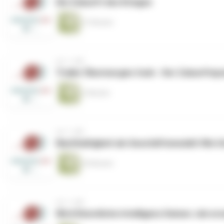
Die Zukunft des Krieges
37 Minuten
vor 1 Jahr
Trailer Übermorgen.funk - Der Zukunftspo
2 Minuten
vor 1 Jahr
Nachhaltigkeit als Geschäftsmodell: Wie
39 Minuten
vor 1 Jahr
Wird Künstliche Intelligenz Deinen Job er