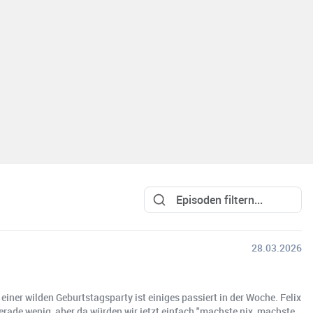
28.03.2026
iner wilden Geburtstagsparty ist einiges passiert in der Woche. Felix
rade wenig, aber da würden wir jetzt einfach "machste nix, machste