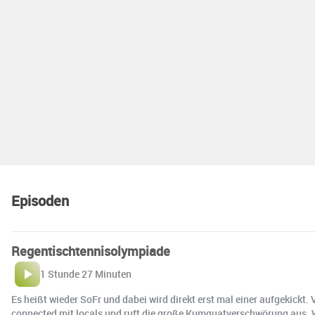
Episoden
Regentischtennisolympiade
1 Stunde 27 Minuten
Es heißt wieder SoFr und dabei wird direkt erst mal einer aufgekickt
connected mit locals und ruft die große Kumquatverschwörung aus. W