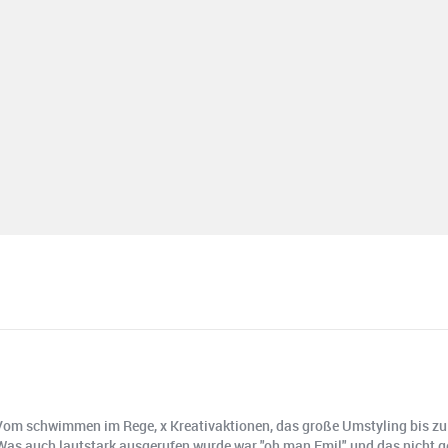
. Vom schwimmen im Rege, x Kreativaktionen, das große Umstyling bis zu e
as auch lautstark ausgerufen wurde war "oh man Emil" und das nicht ge