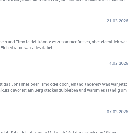
21.03.2026
eels und Timo leidet, könnte es zusammenfassen, aber eigentlich war
 Fiebertraum war alles dabei.
14.03.2026
? Ist das Johannes oder Timo oder doch jemand anderes? Was war jetzt
 kurz davor ist am Berg stecken zu bleiben und warum es ständig um
07.03.2026
cht. Fabi steht das erste Mal nach 19 Jahren wieder auf Skiern,