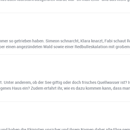
mer so getrieben haben. Simeon schnarcht, Klara knarzt, Fabi schaut R
über einen angezündeten Wald sowie einer Redbulleskalation mit großem
rt. Unter anderem, ob der See giftig oder doch frisches Quellwasser ist
eigenes Haus ein? Zudem erfahrt ihr, wie es dazu kommen kann, dass man
 und haben die Skipisten unsicher und ihrem Namen dabei alle Ehre gema