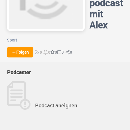
podcast
mit
Alex
Sport
0
0
Folgen
0
0
0
Podcaster
Podcast aneignen