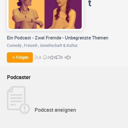
t
Ein Podcast - Zwei Fremde - Unbegrenzte Themen
Comedy
,
Freizeit
,
Gesellschaft & Kultur
0
0
Folgen
0
0
0
Podcaster
Podcast aneignen