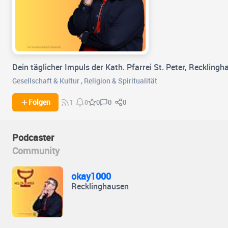
Dein täglicher Impuls der Kath. Pfarrei St. Peter, Reckling
Gesellschaft & Kultur
,
Religion & Spiritualität
0
0
Folgen
0
1
0
Podcaster
Community
okay1000
Recklinghausen