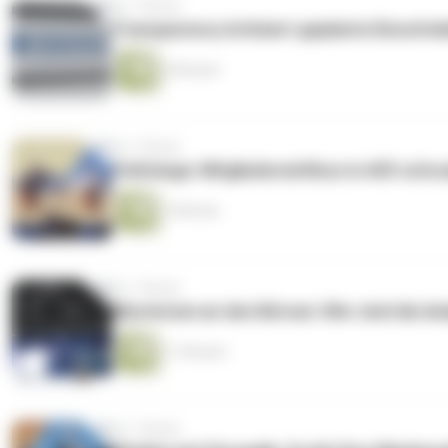
vor 1 Monat
Transparency kritisiert geplante Einschrä
6 Minuten
vor 1 Monat
Politologe: Mitgliedereinfluss in AfD schr
7 Minuten
vor 1 Monat
Mysterium an den Börsen: Wer sind die An
11 Minuten
vor 1 Monat