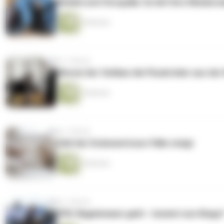
Weidel und Chrupalla: So lief ihre Wiederw
4 Minuten
vor 1 Monat
Warum der Vatikan die Piusbrüder aus der
5 Minuten
vor 1 Monat
Zahl der Endometriose-Fälle steigt
6 Minuten
vor 1 Monat
DFB: Nagelsmann geht - kommt nun Klopp