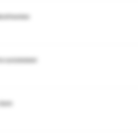
kraftwerken
rte zurücknimmt
Sicht