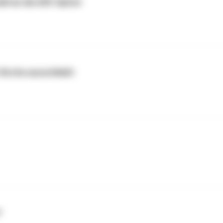
ahl an die AfD-Spitze
 Kirche ausschließt
?