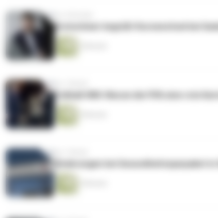
vor 4 Wochen
Kretschmer begrüßt Kurswechsel bei Gas
5 Minuten
vor 1 Monat
Fußball-WM: Warum die FIFA eine rote Ka
4 Minuten
vor 1 Monat
Änderungen bei Gesundheitssparpaket in 
5 Minuten