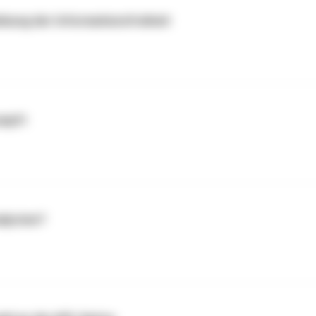
nkung der Informationsfreiheit
umpft
alysten?