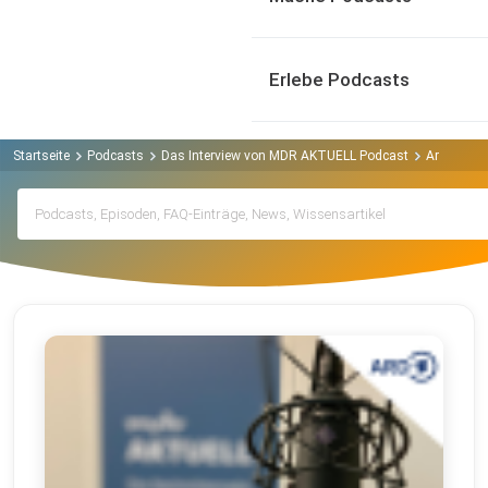
Erlebe Podcasts
Startseite
Podcasts
Das Interview von MDR AKTUELL Podcast
Archiv